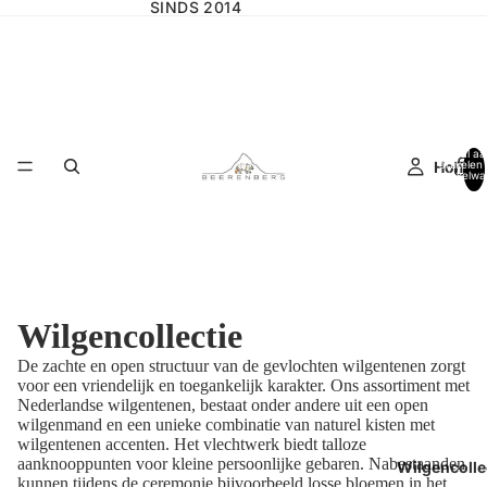
SINDS 2014
Totaal aa
Home
artikelen 
winkelwa
0
Wilgencollectie
De zachte en open structuur van de gevlochten
wilgentenen zorgt
voor een vriendelijk en toegankelijk karakter. Ons assortiment met
Nederlandse wilgentenen,
bestaat onder andere uit een open
wilgenmand en een unieke combinatie van naturel kisten met
wilgentenen accenten. Het vlechtwerk biedt talloze
aanknooppunten
voor kleine persoonlijke gebaren.
Nabestaanden
Wilgencolle
kunnen tijdens de ceremonie bijvoorbeeld losse bloemen in het