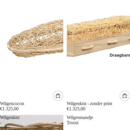
Draagbar
Wilgencocon
Wilgenkist - zonder print
€1.325,00
€1.325,00
Wilgenkist
Wilgenmandje
-
Troost
met