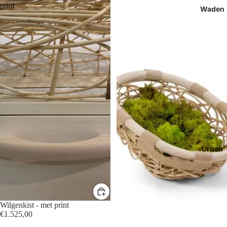
print
Waden
Urnen
Wilgenkist - met print
€1.525,00