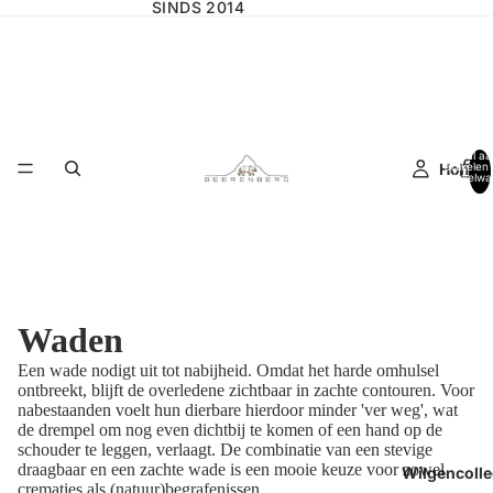
SINDS 2014
Totaal aa
Home
artikelen 
winkelwa
0
Waden
Een wade nodigt uit tot nabijheid. Omdat het harde omhulsel
ontbreekt, blijft de overledene zichtbaar in zachte contouren. Voor
nabestaanden voelt hun dierbare hierdoor minder
'ver weg', wat
de drempel om nog even dichtbij te komen of een hand op de
schouder te leggen, verlaagt. De combinatie van een stevige
draagbaar en een zachte wade is een mooie keuze voor zowel
Wilgencolle
crematies als (natuur)begrafenissen.