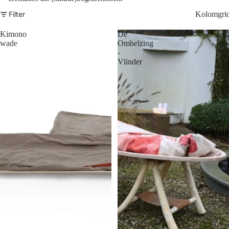
Filter
Kolomgri
Kimono
De
wade
Omhelzing
-
Vlinder
Printkist