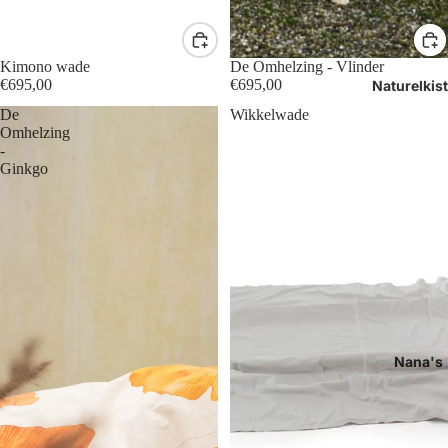
Kimono wade
De Omhelzing - Vlinder
€695,00
€695,00
Naturelkis
De
Wikkelwade
Omhelzing
-
Ginkgo
Nana's