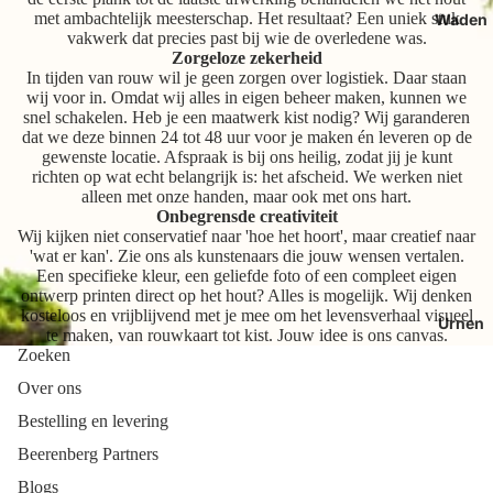
met ambachtelijk meesterschap. Het resultaat? Een uniek stuk
Waden
vakwerk dat precies past bij wie de overledene was.
Zorgeloze zekerheid
In tijden van rouw wil je geen zorgen over logistiek. Daar staan
wij voor in. Omdat wij alles in eigen beheer maken, kunnen we
snel schakelen. Heb je een maatwerk kist nodig? Wij garanderen
dat we deze binnen 24 tot 48 uur voor je maken én leveren op de
gewenste locatie. Afspraak is bij ons heilig, zodat jij je kunt
richten op wat echt belangrijk is: het afscheid. We werken niet
alleen met onze handen, maar ook met ons hart.
Onbegrensde creativiteit
Wij kijken niet conservatief naar 'hoe het hoort', maar creatief naar
'wat er kan'. Zie ons als kunstenaars die jouw wensen vertalen.
Een specifieke kleur, een geliefde foto of een compleet eigen
ontwerp printen direct op het hout? Alles is mogelijk. Wij denken
kosteloos en vrijblijvend met je mee om het levensverhaal visueel
Urnen
te maken, van rouwkaart tot kist. Jouw idee is ons canvas.
Zoeken
Over ons
Bestelling en levering
Beerenberg Partners
Blogs