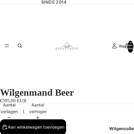
SINDS 2014
Totaal aa
Home
artikelen 
winkelwa
0
Wilgenmand Beer
€595,00 EUR
Aantal
Aantal
verlagen
verhogen
Aan winkelwagen toevoegen
Wilgencolle