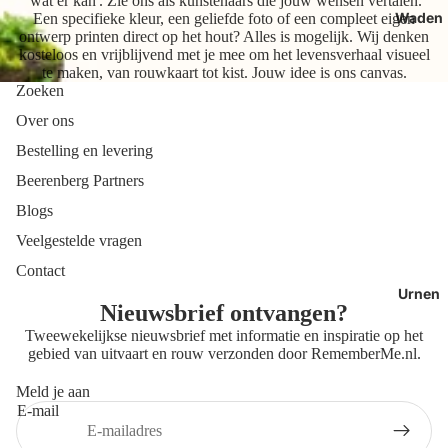
'wat er kan'. Zie ons als kunstenaars die jouw wensen vertalen.
Waden
Een specifieke kleur, een geliefde foto of een compleet eigen
ontwerp printen direct op het hout? Alles is mogelijk. Wij denken
kosteloos en vrijblijvend met je mee om het levensverhaal visueel
te maken, van rouwkaart tot kist. Jouw idee is ons canvas.
Zoeken
Over ons
Bestelling en levering
Beerenberg Partners
Blogs
Veelgestelde vragen
Contact
Urnen
Nieuwsbrief ontvangen?
Tweewekelijkse nieuwsbrief met informatie en inspiratie op het
gebied van uitvaart en rouw verzonden door
RememberMe.nl
.
Meld je aan
E-mail
Privacybeleid
Contactgegevens