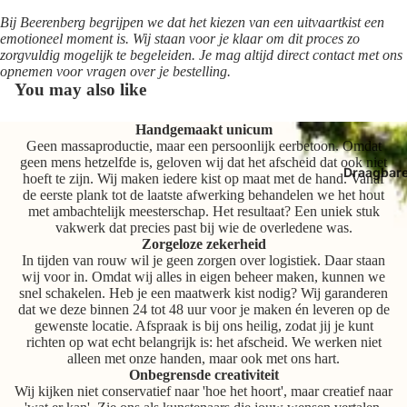
Bij Beerenberg begrijpen we dat het kiezen van een uitvaartkist een
emotioneel moment is. Wij staan voor je klaar om dit proces zo
zorgvuldig mogelijk te begeleiden. Je mag altijd direct contact met ons
opnemen voor vragen over je bestelling.
You may also like
Handgemaakt unicum
Geen massaproductie, maar een persoonlijk eerbetoon. Omdat
geen mens hetzelfde is, geloven wij dat het afscheid dat ook niet
Draagbar
hoeft te zijn. Wij maken iedere kist op maat met de hand. Vanaf
de eerste plank tot de laatste afwerking behandelen we het hout
met ambachtelijk meesterschap. Het resultaat? Een uniek stuk
vakwerk dat precies past bij wie de overledene was.
Zorgeloze zekerheid
In tijden van rouw wil je geen zorgen over logistiek. Daar staan
wij voor in. Omdat wij alles in eigen beheer maken, kunnen we
snel schakelen. Heb je een maatwerk kist nodig? Wij garanderen
dat we deze binnen 24 tot 48 uur voor je maken én leveren op de
gewenste locatie. Afspraak is bij ons heilig, zodat jij je kunt
richten op wat echt belangrijk is: het afscheid. We werken niet
alleen met onze handen, maar ook met ons hart.
Onbegrensde creativiteit
Wij kijken niet conservatief naar 'hoe het hoort', maar creatief naar