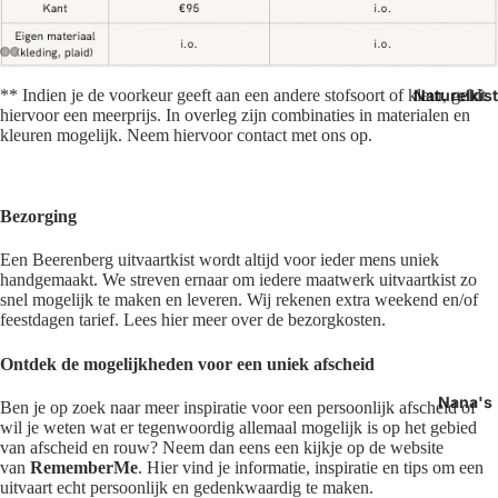
Afbeelding
Afbeelding
Afbeelding
Afbeelding
Afbeelding
Afbeelding
Naturelkis
** Indien je de voorkeur geeft aan een andere stofsoort of kleur, geldt
openen
openen
openen
openen
openen
openen
hiervoor een meerprijs. In overleg zijn combinaties in materialen en
kleuren mogelijk. Neem hiervoor contact met ons op.
in
in
in
in
in
in
volledig
volledig
volledig
volledig
volledig
volledig
scherm
scherm
scherm
scherm
scherm
scherm
Bezorging
Een Beerenberg uitvaartkist wordt altijd voor ieder mens uniek
handgemaakt. We streven ernaar om iedere maatwerk uitvaartkist zo
snel mogelijk te maken en leveren. Wij rekenen extra weekend en/of
feestdagen tarief. Lees hier meer over de bezorgkosten.
Ontdek de mogelijkheden voor een uniek afscheid
Nana's
Ben je op zoek naar meer inspiratie voor een persoonlijk afscheid of
wil je weten wat er tegenwoordig allemaal mogelijk is op het gebied
van afscheid en rouw? Neem dan eens een kijkje op de website
van
RememberMe
. Hier vind je informatie, inspiratie en tips om een
uitvaart echt persoonlijk en gedenkwaardig te maken.