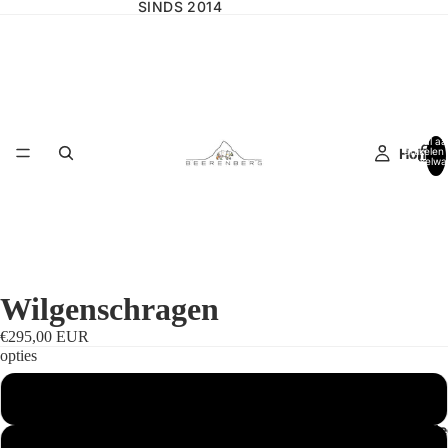
SINDS 2014
Totaal aa
Home
artikelen 
winkelwa
0
Wilgenschragen
€295,00 EUR
opties
hout zonder leer
Wilgencolle