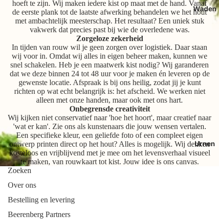
hoeft te zijn. Wij maken iedere kist op maat met de hand. Vanaf
Waden
de eerste plank tot de laatste afwerking behandelen we het hout
met ambachtelijk meesterschap. Het resultaat? Een uniek stuk
vakwerk dat precies past bij wie de overledene was.
Zorgeloze zekerheid
In tijden van rouw wil je geen zorgen over logistiek. Daar staan
wij voor in. Omdat wij alles in eigen beheer maken, kunnen we
snel schakelen. Heb je een maatwerk kist nodig? Wij garanderen
dat we deze binnen 24 tot 48 uur voor je maken én leveren op de
gewenste locatie. Afspraak is bij ons heilig, zodat jij je kunt
richten op wat echt belangrijk is: het afscheid. We werken niet
alleen met onze handen, maar ook met ons hart.
Onbegrensde creativiteit
Wij kijken niet conservatief naar 'hoe het hoort', maar creatief naar
'wat er kan'. Zie ons als kunstenaars die jouw wensen vertalen.
Een specifieke kleur, een geliefde foto of een compleet eigen
Urnen
ontwerp printen direct op het hout? Alles is mogelijk. Wij denken
kosteloos en vrijblijvend met je mee om het levensverhaal visueel
te maken, van rouwkaart tot kist. Jouw idee is ons canvas.
Zoeken
Over ons
Bestelling en levering
Beerenberg Partners