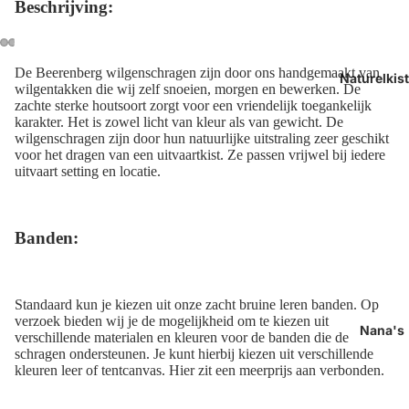
Beschrijving:
Afbeelding
Afbeelding
Afbeelding
Afbeelding
Afbeelding
Afbeelding
Afbeelding
Afbeelding
De Beerenberg wilgenschragen zijn door ons handgemaakt van
Naturelkis
wilgentakken die wij zelf snoeien, morgen en bewerken. De
openen
openen
openen
openen
openen
openen
openen
openen
zachte sterke houtsoort zorgt voor een vriendelijk toegankelijk
in
in
in
in
in
in
in
in
karakter. Het is zowel licht van kleur als van gewicht.
De
volledig
volledig
volledig
volledig
volledig
volledig
volledig
volledig
wilgenschragen zijn door hun natuurlijke uitstraling zeer geschikt
scherm
scherm
scherm
scherm
scherm
scherm
scherm
scherm
voor het dragen van een uitvaartkist. Ze passen vrijwel bij iedere
uitvaart setting en locatie.
Banden:
Standaard kun je kiezen uit onze zacht bruine leren banden. Op
verzoek bieden wij je de mogelijkheid om te kiezen uit
Nana's
verschillende materialen en kleuren voor de banden die de
schragen ondersteunen. Je kunt hierbij kiezen uit verschillende
kleuren leer of tentcanvas. Hier zit een meerprijs aan verbonden.