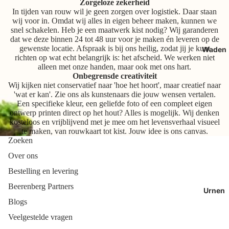
Zorgeloze zekerheid
In tijden van rouw wil je geen zorgen over logistiek. Daar staan
wij voor in. Omdat wij alles in eigen beheer maken, kunnen we
snel schakelen. Heb je een maatwerk kist nodig? Wij garanderen
dat we deze binnen 24 tot 48 uur voor je maken én leveren op de
gewenste locatie. Afspraak is bij ons heilig, zodat jij je kunt
Waden
richten op wat echt belangrijk is: het afscheid. We werken niet
alleen met onze handen, maar ook met ons hart.
Onbegrensde creativiteit
Wij kijken niet conservatief naar 'hoe het hoort', maar creatief naar
'wat er kan'. Zie ons als kunstenaars die jouw wensen vertalen.
Een specifieke kleur, een geliefde foto of een compleet eigen
ontwerp printen direct op het hout? Alles is mogelijk. Wij denken
kosteloos en vrijblijvend met je mee om het levensverhaal visueel
te maken, van rouwkaart tot kist. Jouw idee is ons canvas.
Zoeken
Over ons
Bestelling en levering
Beerenberg Partners
Urnen
Blogs
Veelgestelde vragen