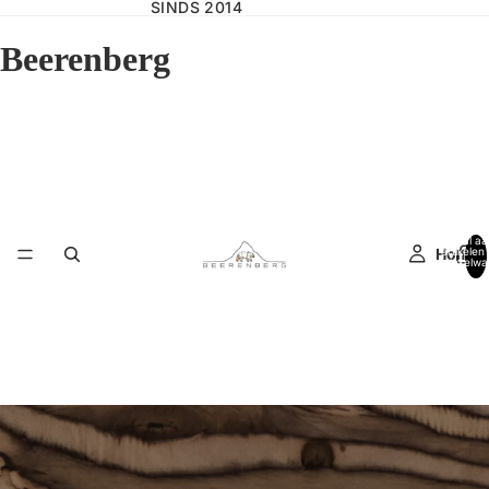
SINDS 2014
Beerenberg
Totaal aa
Home
artikelen 
winkelwa
0