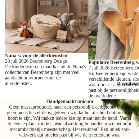
Nana's: voor de allerkleinsten
28 juli 2026
|
Beerenberg Design
Populaire Beerenberg 
De kinderkisten en mandjes uit de Nana's
7 juli 2026
|
Beerenberg D
collectie van Beerenberg zijn met veel
Bij Beerenberg zijn waden
aandacht ontworpen voor de
verschillende kleuren, sto
allerkleinsten.
Draagbar
waardoor er altijd een uit
past bij de persoonlijkhe
de overledene.
Handgemaakt unicum
Geen massaproductie, maar een persoonlijk eerbetoon. Omdat
geen mens hetzelfde is, geloven wij dat het afscheid dat ook niet
hoeft te zijn. Wij maken iedere kist op maat met de hand. Vanaf
de eerste plank tot de laatste afwerking behandelen we het hout
met ambachtelijk meesterschap. Het resultaat? Een uniek stuk
vakwerk dat precies past bij wie de overledene was.