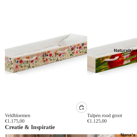
Naturelkis
Veldbloemen
Tulpen rood groot
€1.175,00
€1.125,00
Creatie & Inspiratie
Nana's
Nana's: voor de allerkleinsten
Populaire Beerenberg wa