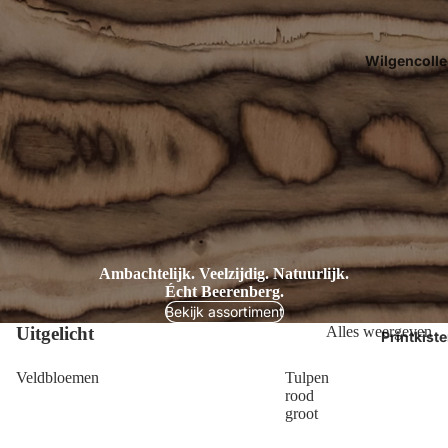
Wilgencolle
Ambachtelijk. Veelzijdig. Natuurlijk.
Écht Beerenberg.
Bekijk assortiment
Uitgelicht
Alles weergeven
Printkist
Veldbloemen
Tulpen
rood
groot