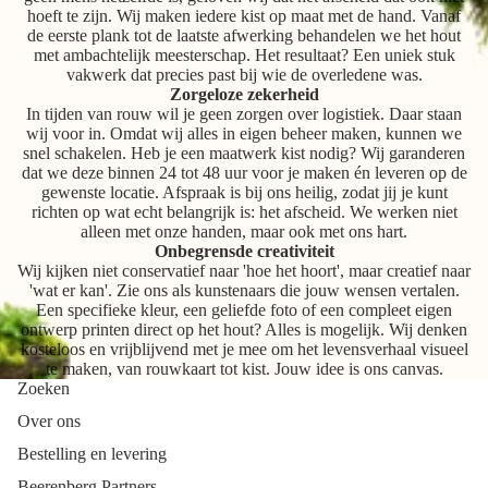
hoeft te zijn. Wij maken iedere kist op maat met de hand. Vanaf
de eerste plank tot de laatste afwerking behandelen we het hout
met ambachtelijk meesterschap. Het resultaat? Een uniek stuk
vakwerk dat precies past bij wie de overledene was.
Zorgeloze zekerheid
In tijden van rouw wil je geen zorgen over logistiek. Daar staan
wij voor in. Omdat wij alles in eigen beheer maken, kunnen we
snel schakelen. Heb je een maatwerk kist nodig? Wij garanderen
dat we deze binnen 24 tot 48 uur voor je maken én leveren op de
gewenste locatie. Afspraak is bij ons heilig, zodat jij je kunt
richten op wat echt belangrijk is: het afscheid. We werken niet
alleen met onze handen, maar ook met ons hart.
Onbegrensde creativiteit
Wij kijken niet conservatief naar 'hoe het hoort', maar creatief naar
'wat er kan'. Zie ons als kunstenaars die jouw wensen vertalen.
Een specifieke kleur, een geliefde foto of een compleet eigen
ontwerp printen direct op het hout? Alles is mogelijk. Wij denken
kosteloos en vrijblijvend met je mee om het levensverhaal visueel
te maken, van rouwkaart tot kist. Jouw idee is ons canvas.
Zoeken
Over ons
Bestelling en levering
Beerenberg Partners