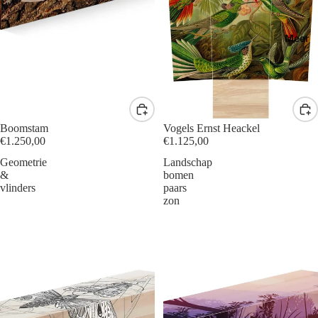
Meer
Boomstam
Vogels Ernst Heackel
€1.250,00
€1.125,00
Geometrie
Landschap
&
bomen
vlinders
paars
zon