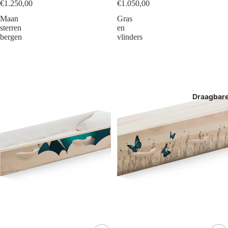
€1.250,00
€1.050,00
Maan
Gras
sterren
en
bergen
vlinders
Draagbar