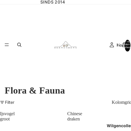
SINDS 2014
Totaal aa
Home
artikelen 
winkelwa
0
Flora & Fauna
Filter
Kolomgri
Ijsvogel
Chinese
groot
draken
Wilgencolle