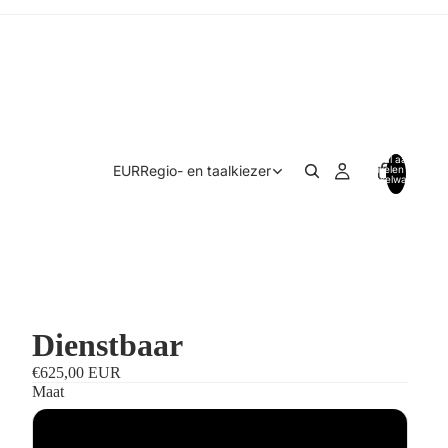
Totaal aantal
EUR
Regio- en taalkiezer
artikelen in
winkelwagen:
0
Dienstbaar
€625,00 EUR
Maat
Standaardmaat