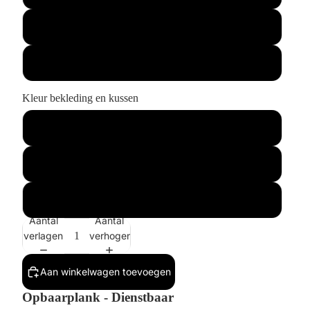
Buitenmaat 1x
Buitenmaat 2x
Kleur bekleding en kussen
Ecru (standaard)
Wit
Anders (Geef kleur aan bij afronden bestelling)
Aantal
Aantal
verlagen
verhogen
Aan winkelwagen toevoegen
Opbaarplank - Dienstbaar