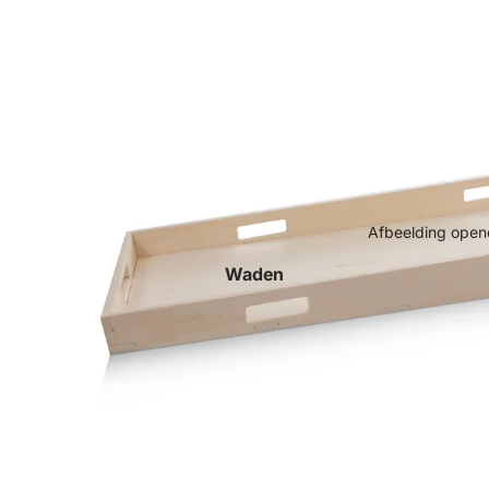
Afbeelding opene
Waden