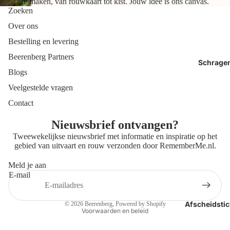
te maken, van rouwkaart tot kist. Jouw idee is ons canvas.
Zoeken
Over ons
Bestelling en levering
Beerenberg Partners
Schrage
Blogs
Veelgestelde vragen
Contact
Nieuwsbrief ontvangen?
Tweewekelijkse nieuwsbrief met informatie en inspiratie op het
gebied van uitvaart en rouw verzonden door
RememberMe.nl
.
Meld je aan
E-mail
Privacybeleid
Contactgegevens
Afscheidstic
© 2026
Beerenberg
, Powered by Shopify
Voorwaarden en beleid