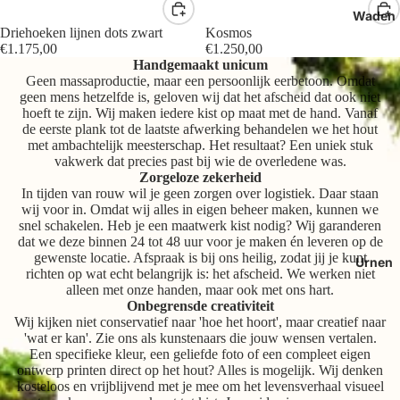
Waden
Driehoeken lijnen dots zwart
Kosmos
€1.175,00
€1.250,00
Handgemaakt unicum
Geen massaproductie, maar een persoonlijk eerbetoon. Omdat
geen mens hetzelfde is, geloven wij dat het afscheid dat ook niet
hoeft te zijn. Wij maken iedere kist op maat met de hand. Vanaf
de eerste plank tot de laatste afwerking behandelen we het hout
met ambachtelijk meesterschap. Het resultaat? Een uniek stuk
vakwerk dat precies past bij wie de overledene was.
Zorgeloze zekerheid
In tijden van rouw wil je geen zorgen over logistiek. Daar staan
wij voor in. Omdat wij alles in eigen beheer maken, kunnen we
snel schakelen. Heb je een maatwerk kist nodig? Wij garanderen
dat we deze binnen 24 tot 48 uur voor je maken én leveren op de
gewenste locatie. Afspraak is bij ons heilig, zodat jij je kunt
Urnen
richten op wat echt belangrijk is: het afscheid. We werken niet
alleen met onze handen, maar ook met ons hart.
Onbegrensde creativiteit
Wij kijken niet conservatief naar 'hoe het hoort', maar creatief naar
'wat er kan'. Zie ons als kunstenaars die jouw wensen vertalen.
Een specifieke kleur, een geliefde foto of een compleet eigen
ontwerp printen direct op het hout? Alles is mogelijk. Wij denken
kosteloos en vrijblijvend met je mee om het levensverhaal visueel