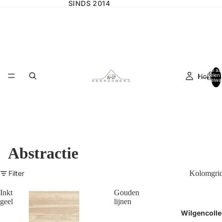
SINDS 2014
Totaal aa
Home
artikelen 
winkelwa
0
Abstractie
Filter
Kolomgri
Inkt
Gouden
geel
lijnen
Wilgencolle