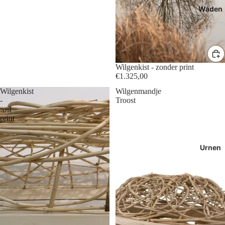
Waden
Wilgenkist - zonder print
€1.325,00
Wilgenkist
Wilgenmandje
-
Troost
met
print
Urnen