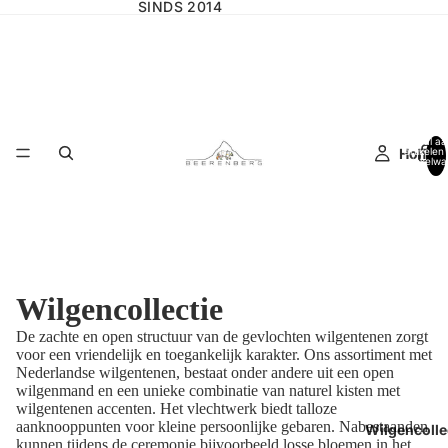
SINDS 2014
Totaal aa
Home
artikelen 
winkelwa
0
Wilgencollectie
De zachte en open structuur van de gevlochten
wilgentenen zorgt
voor een vriendelijk en toegankelijk karakter. Ons assortiment met
Nederlandse wilgentenen,
bestaat onder andere uit een open
wilgenmand en een unieke combinatie van naturel kisten met
wilgentenen accenten. Het vlechtwerk biedt talloze
aanknooppunten
voor kleine persoonlijke gebaren.
Nabestaanden
Wilgencolle
kunnen tijdens de ceremonie bijvoorbeeld losse bloemen in het