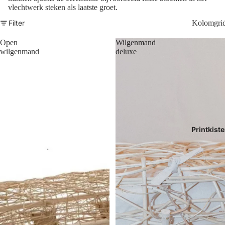
vlechtwerk steken als laatste groet.
Filter
Kolomgri
Open
Wilgenmand
wilgenmand
deluxe
Printkist