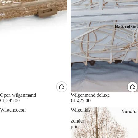
Naturelkis
Open wilgenmand
Wilgenmand deluxe
€1.295,00
€1.425,00
Wilgencocon
Wilgenkist
Nana's
-
zonder
print