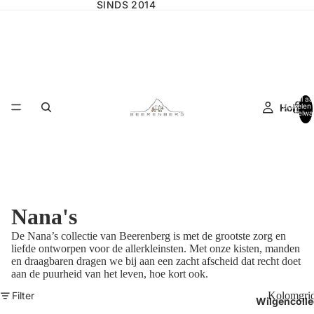
SINDS 2014
Totaal aa
Home
artikelen 
winkelwa
0
Nana's
De Nana’s collectie van Beerenberg is met de grootste
zorg en
liefde ontworpen voor de allerkleinsten.
Met onze kisten, manden
en draagbaren dragen we bij
aan een zacht afscheid dat recht doet
aan de puurheid
van het leven, hoe kort ook.
Filter
Kolomgri
Wilgencolle