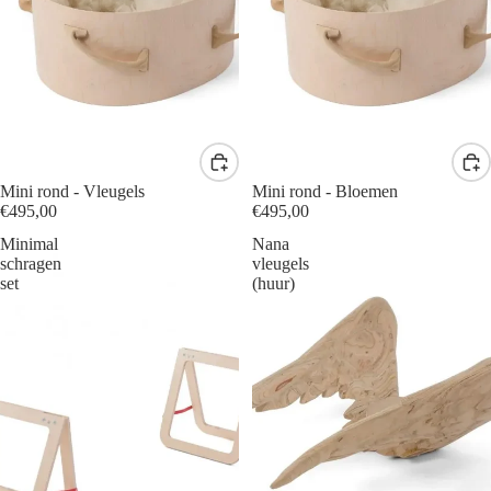
Mini rond - Vleugels
Mini rond - Bloemen
€495,00
€495,00
Minimal
Nana
schragen
vleugels
set
(huur)