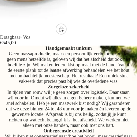
Draagbaar- Vos
€545,00
Handgemaakt unicum
Geen massaproductie, maar een persoonlijk eerbetoon. Omdat
geen mens hetzelfde is, geloven wij dat het afscheid dat ook niet
hoeft te zijn. Wij maken iedere kist op maat met de hand. Vanaf
de eerste plank tot de laatste afwerking behandelen we het hout
met ambachtelijk meesterschap. Het resultaat? Een uniek stuk
vakwerk dat precies past bij wie de overledene was.
Zorgeloze zekerheid
In tijden van rouw wil je geen zorgen over logistiek. Daar staan
wij voor in. Omdat wij alles in eigen beheer maken, kunnen we
snel schakelen. Heb je een maatwerk kist nodig? Wij garanderen
dat we deze binnen 24 tot 48 uur voor je maken én leveren op de
gewenste locatie. Afspraak is bij ons heilig, zodat jij je kunt
richten op wat echt belangrijk is: het afscheid. We werken niet
alleen met onze handen, maar ook met ons hart.
Onbegrensde creativiteit
Wij kijken niet conservatief naar 'hoe het hoort', maar creatief naar