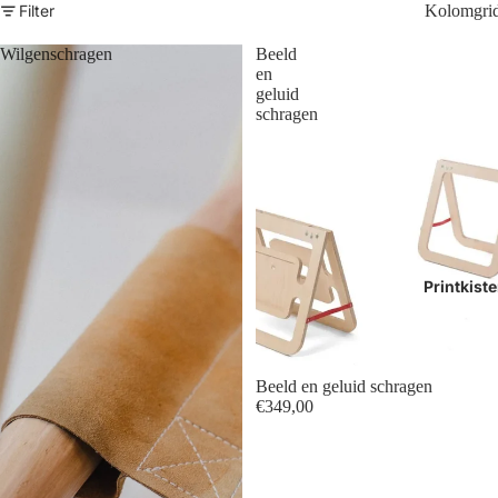
Filter
Kolomgri
Wilgenschragen
Beeld
en
geluid
schragen
Printkist
Beeld en geluid schragen
€349,00