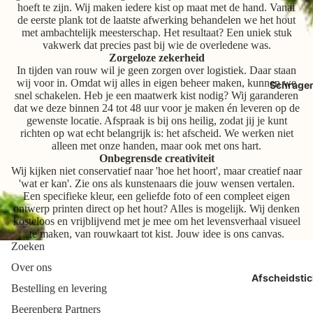
hoeft te zijn. Wij maken iedere kist op maat met de hand. Vanaf
de eerste plank tot de laatste afwerking behandelen we het hout
met ambachtelijk meesterschap. Het resultaat? Een uniek stuk
vakwerk dat precies past bij wie de overledene was.
Zorgeloze zekerheid
In tijden van rouw wil je geen zorgen over logistiek. Daar staan
wij voor in. Omdat wij alles in eigen beheer maken, kunnen we
Schrage
snel schakelen. Heb je een maatwerk kist nodig? Wij garanderen
dat we deze binnen 24 tot 48 uur voor je maken én leveren op de
gewenste locatie. Afspraak is bij ons heilig, zodat jij je kunt
richten op wat echt belangrijk is: het afscheid. We werken niet
alleen met onze handen, maar ook met ons hart.
Onbegrensde creativiteit
Wij kijken niet conservatief naar 'hoe het hoort', maar creatief naar
'wat er kan'. Zie ons als kunstenaars die jouw wensen vertalen.
Een specifieke kleur, een geliefde foto of een compleet eigen
ontwerp printen direct op het hout? Alles is mogelijk. Wij denken
kosteloos en vrijblijvend met je mee om het levensverhaal visueel
te maken, van rouwkaart tot kist. Jouw idee is ons canvas.
Zoeken
Over ons
Afscheidstic
Bestelling en levering
Beerenberg Partners