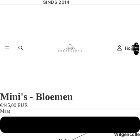
SINDS 2014
Totaal aa
Home
artikelen 
winkelwa
0
Mini's - Bloemen
€445,00 EUR
Maat
Standaardmaat
Wilgencolle