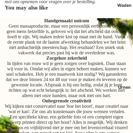
met ons opnemen voor vragen over je bestelling.
Waden
You may also like
Handgemaakt unicum
Geen massaproductie, maar een persoonlijk eerbetoon. Omdat
geen mens hetzelfde is, geloven wij dat het afscheid dat ook niet
hoeft te zijn. Wij maken iedere kist op maat met de hand. Vanaf
de eerste plank tot de laatste afwerking behandelen we het hout
met ambachtelijk meesterschap. Het resultaat? Een uniek stuk
vakwerk dat precies past bij wie de overledene was.
Zorgeloze zekerheid
In tijden van rouw wil je geen zorgen over logistiek. Daar staan
wij voor in. Omdat wij alles in eigen beheer maken, kunnen we
snel schakelen. Heb je een maatwerk kist nodig? Wij garanderen
dat we deze binnen 24 tot 48 uur voor je maken én leveren op de
gewenste locatie. Afspraak is bij ons heilig, zodat jij je kunt
Urnen
richten op wat echt belangrijk is: het afscheid. We werken niet
alleen met onze handen, maar ook met ons hart.
Onbegrensde creativiteit
Wij kijken niet conservatief naar 'hoe het hoort', maar creatief naar
'wat er kan'. Zie ons als kunstenaars die jouw wensen vertalen.
Een specifieke kleur, een geliefde foto of een compleet eigen
ontwerp printen direct op het hout? Alles is mogelijk. Wij denken
kosteloos en vrijblijvend met je mee om het levensverhaal visueel
te maken, van rouwkaart tot kist. Jouw idee is ons canvas.