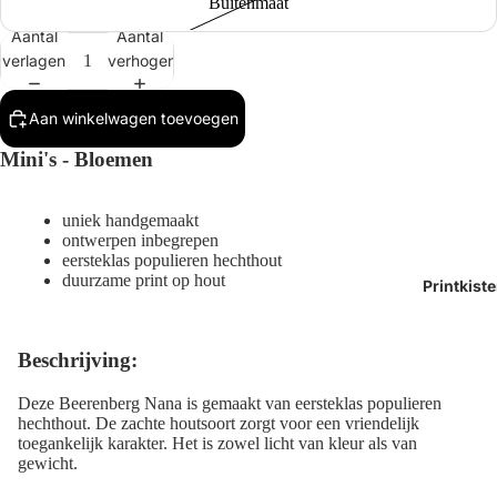
Buitenmaat
Aantal
Aantal
verlagen
verhogen
Aan winkelwagen toevoegen
Mini's - Bloemen
Afbeelding
Afbeelding
openen
openen
in
in
uniek handgemaakt
ontwerpen inbegrepen
volledig
volledig
eersteklas populieren hechthout
scherm
scherm
duurzame print op hout
Printkist
Beschrijving:
Deze Beerenberg Nana is gemaakt van eersteklas populieren
hechthout. De zachte houtsoort zorgt voor een vriendelijk
toegankelijk karakter. Het is zowel licht van kleur als van
gewicht.