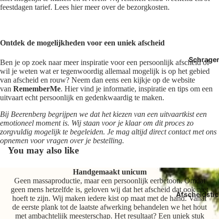
feestdagen tarief. Lees hier meer over de bezorgkosten.
Ontdek de mogelijkheden voor een uniek afscheid
Schrage
Ben je op zoek naar meer inspiratie voor een persoonlijk afscheid of
wil je weten wat er tegenwoordig allemaal mogelijk is op het gebied
van afscheid en rouw? Neem dan eens een kijkje op de website
van
RememberMe
. Hier vind je informatie, inspiratie en tips om een
uitvaart echt persoonlijk en gedenkwaardig te maken.
Bij Beerenberg begrijpen we dat het kiezen van een uitvaartkist een
emotioneel moment is. Wij staan voor je klaar om dit proces zo
zorgvuldig mogelijk te begeleiden. Je mag altijd direct contact met ons
opnemen voor vragen over je bestelling.
You may also like
Handgemaakt unicum
Geen massaproductie, maar een persoonlijk eerbetoon. Omdat
geen mens hetzelfde is, geloven wij dat het afscheid dat ook niet
Afscheidstic
hoeft te zijn. Wij maken iedere kist op maat met de hand. Vanaf
de eerste plank tot de laatste afwerking behandelen we het hout
met ambachtelijk meesterschap. Het resultaat? Een uniek stuk