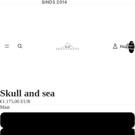
SINDS 2014
Totaal aa
Home
artikelen 
winkelwa
0
Skull and sea
€1.175,00 EUR
Maat
Standaard
Wilgencolle