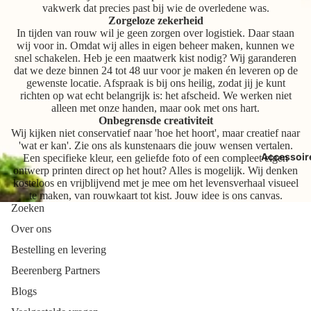
vakwerk dat precies past bij wie de overledene was.
Zorgeloze zekerheid
In tijden van rouw wil je geen zorgen over logistiek. Daar staan
wij voor in. Omdat wij alles in eigen beheer maken, kunnen we
snel schakelen. Heb je een maatwerk kist nodig? Wij garanderen
dat we deze binnen 24 tot 48 uur voor je maken én leveren op de
gewenste locatie. Afspraak is bij ons heilig, zodat jij je kunt
richten op wat echt belangrijk is: het afscheid. We werken niet
alleen met onze handen, maar ook met ons hart.
Onbegrensde creativiteit
Wij kijken niet conservatief naar 'hoe het hoort', maar creatief naar
'wat er kan'. Zie ons als kunstenaars die jouw wensen vertalen.
Accessoir
Een specifieke kleur, een geliefde foto of een compleet eigen
ontwerp printen direct op het hout? Alles is mogelijk. Wij denken
kosteloos en vrijblijvend met je mee om het levensverhaal visueel
te maken, van rouwkaart tot kist. Jouw idee is ons canvas.
Zoeken
Over ons
Bestelling en levering
Beerenberg Partners
Blogs