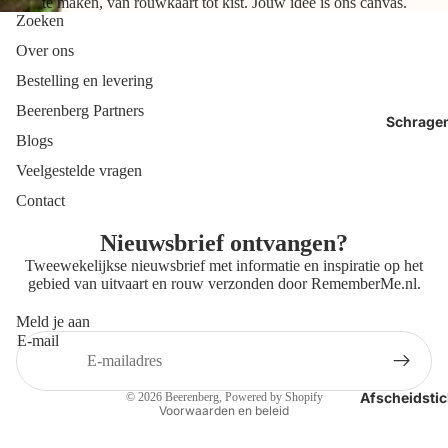
te maken, van rouwkaart tot kist. Jouw idee is ons canvas.
Zoeken
Over ons
Bestelling en levering
Beerenberg Partners
Schrage
Blogs
Veelgestelde vragen
Contact
Nieuwsbrief ontvangen?
Tweewekelijkse nieuwsbrief met informatie en inspiratie op het
gebied van uitvaart en rouw verzonden door
RememberMe.nl
.
Meld je aan
E-mail
Privacybeleid
Contactgegevens
Afscheidstic
© 2026
Beerenberg
, Powered by Shopify
Voorwaarden en beleid