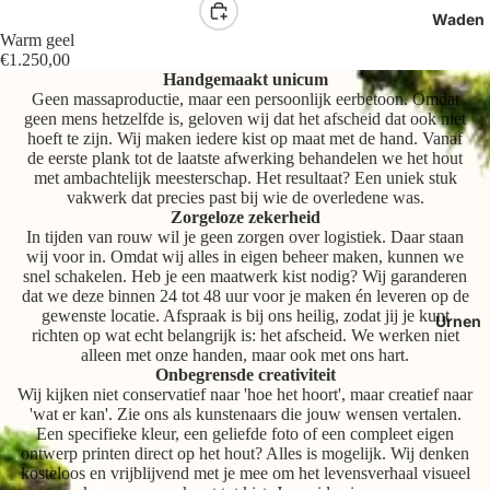
Waden
Warm geel
€1.250,00
Handgemaakt unicum
Geen massaproductie, maar een persoonlijk eerbetoon. Omdat
geen mens hetzelfde is, geloven wij dat het afscheid dat ook niet
hoeft te zijn. Wij maken iedere kist op maat met de hand. Vanaf
de eerste plank tot de laatste afwerking behandelen we het hout
met ambachtelijk meesterschap. Het resultaat? Een uniek stuk
vakwerk dat precies past bij wie de overledene was.
Zorgeloze zekerheid
In tijden van rouw wil je geen zorgen over logistiek. Daar staan
wij voor in. Omdat wij alles in eigen beheer maken, kunnen we
snel schakelen. Heb je een maatwerk kist nodig? Wij garanderen
dat we deze binnen 24 tot 48 uur voor je maken én leveren op de
gewenste locatie. Afspraak is bij ons heilig, zodat jij je kunt
Urnen
richten op wat echt belangrijk is: het afscheid. We werken niet
alleen met onze handen, maar ook met ons hart.
Onbegrensde creativiteit
Wij kijken niet conservatief naar 'hoe het hoort', maar creatief naar
'wat er kan'. Zie ons als kunstenaars die jouw wensen vertalen.
Een specifieke kleur, een geliefde foto of een compleet eigen
ontwerp printen direct op het hout? Alles is mogelijk. Wij denken
kosteloos en vrijblijvend met je mee om het levensverhaal visueel