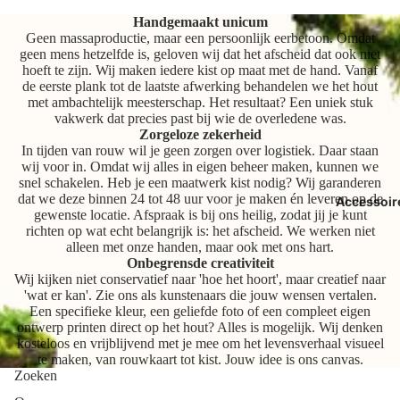
Handgemaakt unicum
Geen massaproductie, maar een persoonlijk eerbetoon. Omdat
geen mens hetzelfde is, geloven wij dat het afscheid dat ook niet
hoeft te zijn. Wij maken iedere kist op maat met de hand. Vanaf
de eerste plank tot de laatste afwerking behandelen we het hout
met ambachtelijk meesterschap. Het resultaat? Een uniek stuk
vakwerk dat precies past bij wie de overledene was.
Zorgeloze zekerheid
In tijden van rouw wil je geen zorgen over logistiek. Daar staan
wij voor in. Omdat wij alles in eigen beheer maken, kunnen we
snel schakelen. Heb je een maatwerk kist nodig? Wij garanderen
dat we deze binnen 24 tot 48 uur voor je maken én leveren op de
Accessoir
gewenste locatie. Afspraak is bij ons heilig, zodat jij je kunt
richten op wat echt belangrijk is: het afscheid. We werken niet
alleen met onze handen, maar ook met ons hart.
Onbegrensde creativiteit
Wij kijken niet conservatief naar 'hoe het hoort', maar creatief naar
'wat er kan'. Zie ons als kunstenaars die jouw wensen vertalen.
Een specifieke kleur, een geliefde foto of een compleet eigen
ontwerp printen direct op het hout? Alles is mogelijk. Wij denken
kosteloos en vrijblijvend met je mee om het levensverhaal visueel
te maken, van rouwkaart tot kist. Jouw idee is ons canvas.
Zoeken