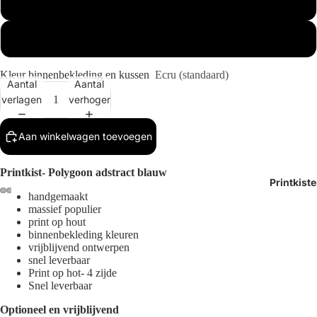
Buitenmaat 1x
Buitenmaat 2x
Kleur binnenbekleding en kussen
Ecru (standaard)
Aantal
Aantal
verlagen
verhogen
Aan winkelwagen toevoegen
Printkist- Polygoon adstract blauw
Printkist
handgemaakt
massief populier
Afbeelding
Afbeelding
Afbeelding
Afbeelding
print op hout
openen
openen
openen
openen
binnenbekleding kleuren
in
in
in
in
vrijblijvend ontwerpen
volledig
volledig
volledig
volledig
snel leverbaar
Print op hot- 4 zijde
scherm
scherm
scherm
scherm
Snel leverbaar
Optioneel en vrijblijvend