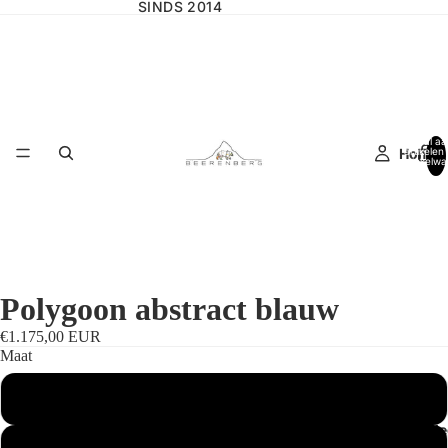
SINDS 2014
Totaal aa
Home
artikelen 
winkelwa
0
Polygoon abstract blauw
€1.175,00 EUR
Maat
Standaardmaat
Wilgencolle