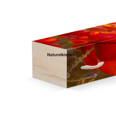
Afbeelding opene
Naturelkisten