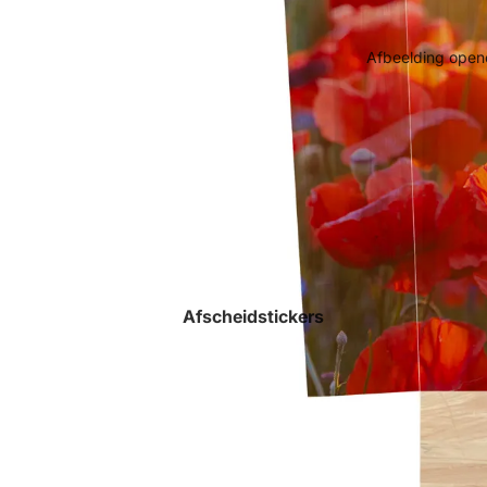
Afbeelding opene
Afscheidstickers