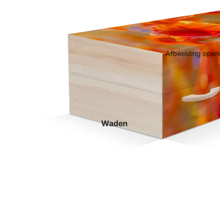
Afbeelding opene
Waden