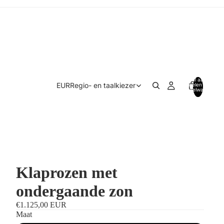
Totaal aantal
EUR
Regio- en taalkiezer
artikelen in
winkelwagen:
0
Klaprozen met
ondergaande zon
€1.125,00 EUR
Maat