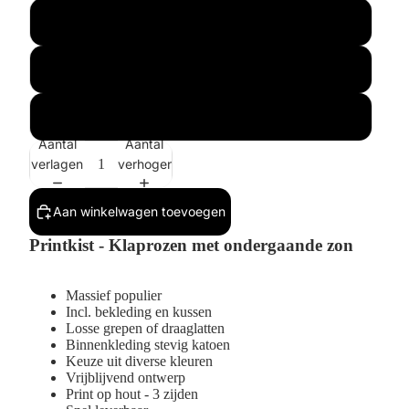
Standaardmaat
Buitenmaat 1x
Buitenmaat 2x
Aantal
Aantal
verlagen
verhogen
Aan winkelwagen toevoegen
Printkist - Klaprozen met ondergaande zon
Massief populier
Incl.
bekleding en kussen
Losse grepen of draaglatten
Binnenkleding stevig katoen
Keuze uit diverse kleuren
Vrijblijvend ontwerp
Print op hout - 3 zijden