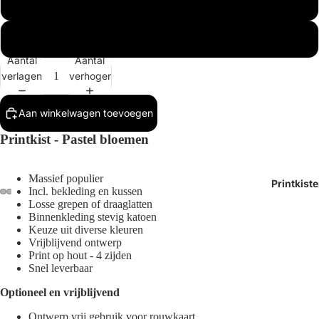
Buitenmaat 1x
Buitenmaat 2x
Aantal
Aantal
verlagen
verhogen
Aan winkelwagen toevoegen
Printkist - Pastel bloemen
Massief populier
Printkist
Incl.
bekleding en kussen
Losse grepen of draaglatten
Afbeelding
Afbeelding
Afbeelding
Afbeelding
Binnenkleding stevig katoen
Keuze uit diverse kleuren
openen
openen
openen
openen
Vrijblijvend ontwerp
in
in
in
in
Print op hout - 4 zijden
volledig
volledig
volledig
volledig
Snel leverbaar
scherm
scherm
scherm
scherm
Optioneel en vrijblijvend
Ontwerp vrij gebruik voor rouwkaart