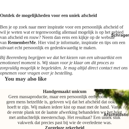
Ontdek de mogelijkheden voor een uniek afscheid
Ben je op zoek naar meer inspiratie voor een persoonlijk afscheid of
wil je weten wat er tegenwoordig allemaal mogelijk is op het gebied
Schrage
van afscheid en rouw? Neem dan eens een kijkje op de website
van
RememberMe
. Hier vind je informatie, inspiratie en tips om een
uitvaart echt persoonlijk en gedenkwaardig te maken.
Bij Beerenberg begrijpen we dat het kiezen van een uitvaartkist een
emotioneel moment is. Wij staan voor je klaar om dit proces zo
zorgvuldig mogelijk te begeleiden. Je mag altijd direct contact met ons
opnemen voor vragen over je bestelling.
You may also like
Handgemaakt unicum
Geen massaproductie, maar een persoonlijk eerbetoon. Omdat
geen mens hetzelfde is, geloven wij dat het afscheid dat ook niet
hoeft te zijn. Wij maken iedere kist op maat met de hand. Vanaf
de eerste plank tot de laatste afwerking behandelen we het hout
Afscheidstic
met ambachtelijk meesterschap. Het resultaat? Een uniek stuk
vakwerk dat precies past bij wie de overledene was.
Zorgeloze zekerheid