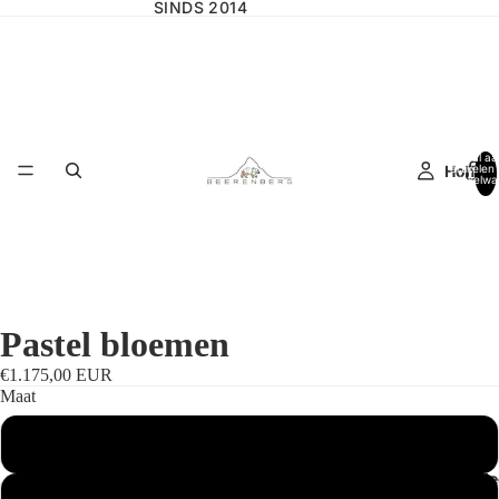
SINDS 2014
Totaal aa
Home
artikelen 
winkelwa
0
Pastel bloemen
€1.175,00 EUR
Maat
Standaardmaat
Wilgencolle