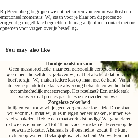
Bij Beerenberg begrijpen we dat het kiezen van een uitvaartkist een
emotioneel moment is. Wij staan voor je klaar om dit proces zo
zorgvuldig mogelijk te begeleiden. Je mag altijd direct contact met ons
opnemen voor vragen over je bestelling.
You may also like
Handgemaakt unicum
Geen massaproductie, maar een persoonlijk eerbetoon. Omdat
Accessoir
geen mens hetzelfde is, geloven wij dat het afscheid dat ook niet
hoeft te zijn. Wij maken iedere kist op maat met de hand. Vanaf
de eerste plank tot de laatste afwerking behandelen we het hout
met ambachtelijk meesterschap. Het resultaat? Een uniek stuk
vakwerk dat precies past bij wie de overledene was.
Zorgeloze zekerheid
In tijden van rouw wil je geen zorgen over logistiek. Daar staan
wij voor in. Omdat wij alles in eigen beheer maken, kunnen we
snel schakelen. Heb je een maatwerk kist nodig? Wij garanderen
dat we deze binnen 24 tot 48 uur voor je maken én leveren op de
gewenste locatie. Afspraak is bij ons heilig, zodat jij je kunt
richten op wat echt belangrijk is: het afscheid. We werken niet