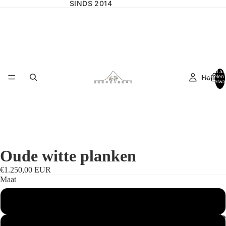
SINDS 2014
Totaal aa
Home
artikelen 
winkelwa
0
Oude witte planken
€1.250,00 EUR
Maat
standaardmaat
Wilgencolle