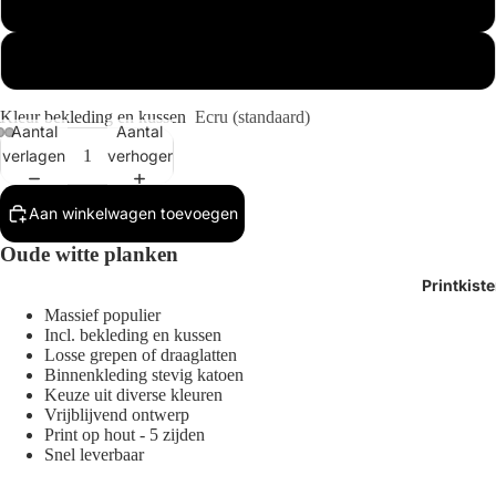
Buitenmaat 1x
Buitenmaat 2x
Kleur bekleding en kussen
Ecru (standaard)
Aantal
Aantal
verlagen
verhogen
Afbeelding
Afbeelding
Afbeelding
openen
openen
openen
Aan winkelwagen toevoegen
in
in
in
volledig
volledig
volledig
Oude witte planken
scherm
scherm
scherm
Printkist
Massief populier
Incl. bekleding en kussen
Losse grepen of draaglatten
Binnenkleding stevig katoen
Keuze uit diverse kleuren
Vrijblijvend ontwerp
Print op hout - 5 zijden
Snel leverbaar