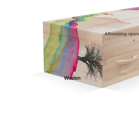
Afbeelding opene
Waden