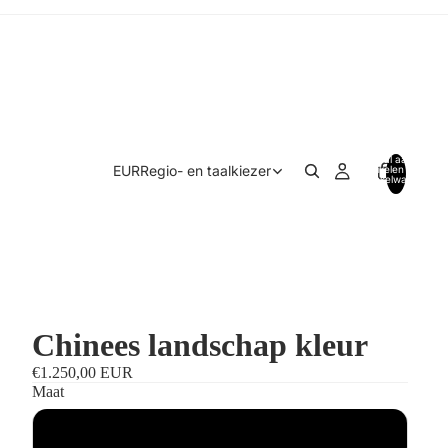
Totaal aantal
EUR
Regio- en taalkiezer
artikelen in
winkelwagen:
0
Chinees landschap kleur
€1.250,00 EUR
Maat
Standaardmaat