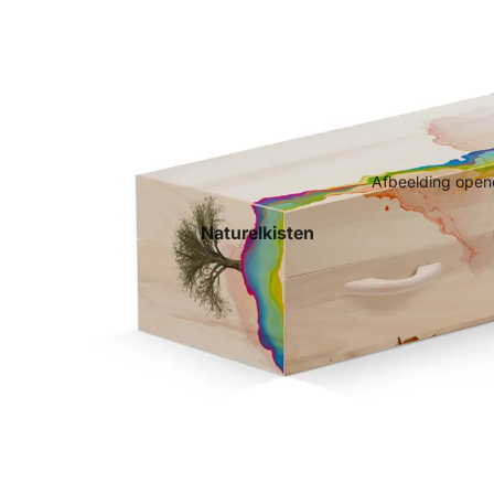
Afbeelding opene
Naturelkisten