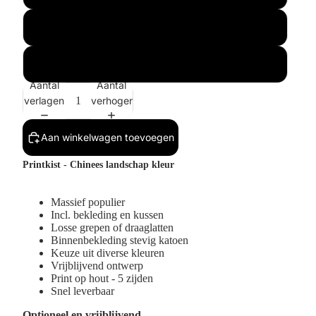
Buitenmaat 1x
Buitenmaat 2x
Aantal
Aantal
verlagen
verhogen
Aan winkelwagen toevoegen
Printkist - Chinees landschap kleur
Massief populier
Incl.
bekleding en kussen
Losse grepen of draaglatten
Binnenbekleding stevig katoen
Keuze uit diverse kleuren
Vrijblijvend ontwerp
Print op hout - 5 zijden
Snel leverbaar
Optioneel en vrijblijvend