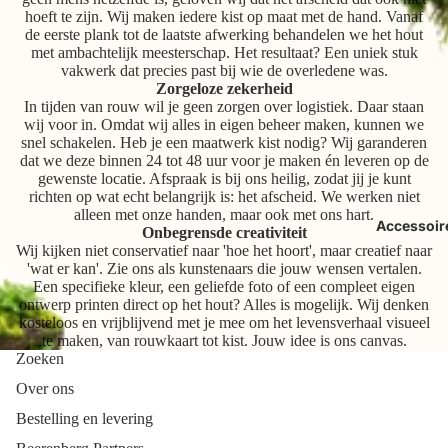
hoeft te zijn. Wij maken iedere kist op maat met de hand. Vanaf
de eerste plank tot de laatste afwerking behandelen we het hout
met ambachtelijk meesterschap. Het resultaat? Een uniek stuk
vakwerk dat precies past bij wie de overledene was.
Zorgeloze zekerheid
In tijden van rouw wil je geen zorgen over logistiek. Daar staan
wij voor in. Omdat wij alles in eigen beheer maken, kunnen we
snel schakelen. Heb je een maatwerk kist nodig? Wij garanderen
dat we deze binnen 24 tot 48 uur voor je maken én leveren op de
gewenste locatie. Afspraak is bij ons heilig, zodat jij je kunt
richten op wat echt belangrijk is: het afscheid. We werken niet
alleen met onze handen, maar ook met ons hart.
Accessoir
Onbegrensde creativiteit
Wij kijken niet conservatief naar 'hoe het hoort', maar creatief naar
'wat er kan'. Zie ons als kunstenaars die jouw wensen vertalen.
Een specifieke kleur, een geliefde foto of een compleet eigen
ontwerp printen direct op het hout? Alles is mogelijk. Wij denken
kosteloos en vrijblijvend met je mee om het levensverhaal visueel
te maken, van rouwkaart tot kist. Jouw idee is ons canvas.
Zoeken
Over ons
Bestelling en levering