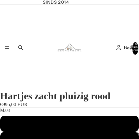
SINDS 2014
Totaal aa
Home
artikelen 
winkelwa
0
Hartjes zacht pluizig rood
€995,00 EUR
Maat
Standaardmaat
Wilgencolle