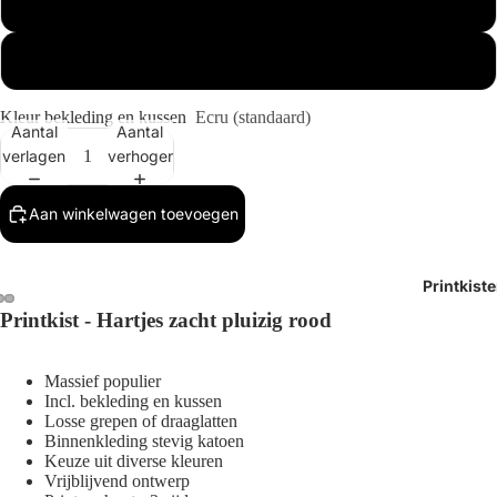
Buitenmaat 1x
Buitenmaat 2x
Kleur bekleding en kussen
Ecru (standaard)
Aantal
Aantal
verlagen
verhogen
Aan winkelwagen toevoegen
Printkist
Printkist - Hartjes zacht pluizig rood
Afbeelding
Afbeelding
Afbeelding
openen
openen
openen
Massief populier
in
in
in
Incl.
bekleding en kussen
volledig
volledig
volledig
Losse grepen of draaglatten
scherm
scherm
scherm
Binnenkleding stevig katoen
Keuze uit diverse kleuren
Vrijblijvend ontwerp