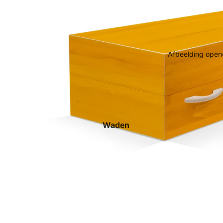
Afbeelding opene
Waden