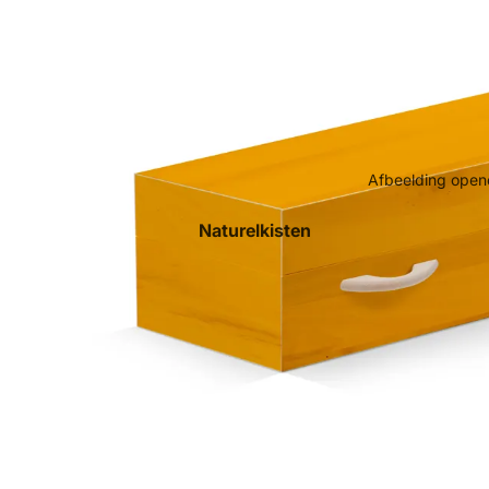
Afbeelding opene
Naturelkisten