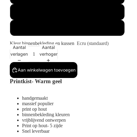
Buitenmaat 1x
Buitenmaat 2x
Kleur binnenbekleding en kussen
Ecru (standaard)
Aantal
Aantal
verlagen
verhogen
Aan winkelwagen toevoegen
Printkist- Warm geel
handgemaakt
massief populier
print op hout
binnenbekleding kleuren
vrijblijvend ontwerpen
Print op hout- 5 zijde
Snel leverbaar