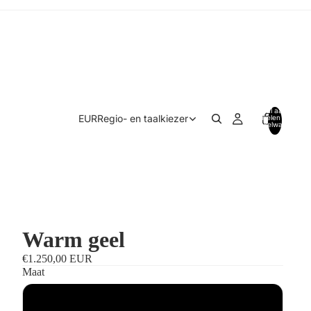
Totaal aantal
EUR
Regio- en taalkiezer
artikelen in
winkelwagen:
0
Warm geel
€1.250,00 EUR
Maat
Standaardmaat