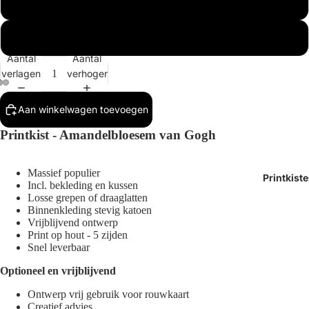
Buitenmaat 1x
Buitenmaat 2x
Aantal
Aantal
verlagen
verhogen
Afbeelding
Afbeelding
Afbeelding
Aan winkelwagen toevoegen
openen
openen
openen
Printkist - Amandelbloesem van Gogh
in
in
in
volledig
volledig
volledig
scherm
scherm
scherm
Massief populier
Printkist
Incl.
bekleding en kussen
Losse grepen of draaglatten
Binnenkleding stevig katoen
Vrijblijvend ontwerp
Print op hout - 5 zijden
Snel leverbaar
Optioneel en vrijblijvend
Ontwerp vrij gebruik voor rouwkaart
Creatief advies