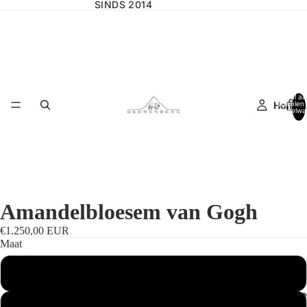
SINDS 2014
Totaal aa
Home
artikelen 
winkelwa
0
Amandelbloesem van Gogh
€1.250,00 EUR
Maat
Standaardmaat
Wilgencolle