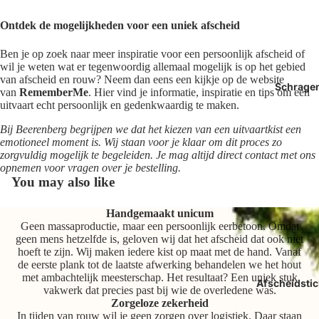
Ontdek de mogelijkheden voor een uniek afscheid
Ben je op zoek naar meer inspiratie voor een persoonlijk afscheid of
wil je weten wat er tegenwoordig allemaal mogelijk is op het gebied
van afscheid en rouw? Neem dan eens een kijkje op de website
Schrage
van
RememberMe
. Hier vind je informatie, inspiratie en tips om een
uitvaart echt persoonlijk en gedenkwaardig te maken.
Bij Beerenberg begrijpen we dat het kiezen van een uitvaartkist een
emotioneel moment is. Wij staan voor je klaar om dit proces zo
zorgvuldig mogelijk te begeleiden. Je mag altijd direct contact met ons
opnemen voor vragen over je bestelling.
You may also like
Handgemaakt unicum
Geen massaproductie, maar een persoonlijk eerbetoon. Omdat
geen mens hetzelfde is, geloven wij dat het afscheid dat ook niet
hoeft te zijn. Wij maken iedere kist op maat met de hand. Vanaf
de eerste plank tot de laatste afwerking behandelen we het hout
met ambachtelijk meesterschap. Het resultaat? Een uniek stuk
Afscheidstic
vakwerk dat precies past bij wie de overledene was.
Zorgeloze zekerheid
In tijden van rouw wil je geen zorgen over logistiek. Daar staan