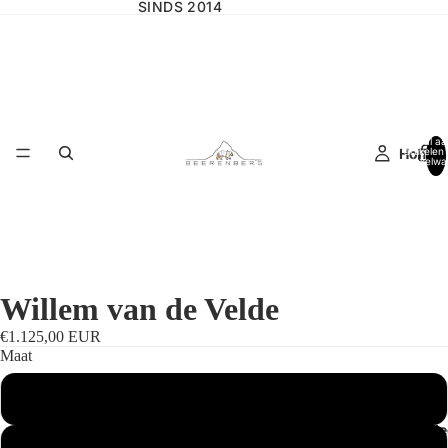
SINDS 2014
Totaal aa
Home
artikelen 
winkelwa
0
Willem van de Velde
€1.125,00 EUR
Maat
Standaardmaat
Wilgencolle