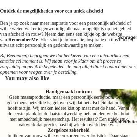
Ontdek de mogelijkheden voor een uniek afscheid
Ben je op zoek naar meer inspiratie voor een persoonlijk afscheid of
wil je weten wat er tegenwoordig allemaal mogelijk is op het gebied
van afscheid en rouw? Neem dan eens een kijkje op de website
Schrage
van
RememberMe
. Hier vind je informatie, inspiratie en tips om een
uitvaart echt persoonlijk en gedenkwaardig te maken.
Bij Beerenberg begrijpen we dat het kiezen van een uitvaartkist een
emotioneel moment is. Wij staan voor je klaar om dit proces zo
zorgvuldig mogelijk te begeleiden. Je mag altijd direct contact met ons
opnemen voor vragen over je bestelling.
You may also like
Handgemaakt unicum
Geen massaproductie, maar een persoonlijk eerbetoon. Omdat
geen mens hetzelfde is, geloven wij dat het afscheid dat ook niet
hoeft te zijn. Wij maken iedere kist op maat met de hand. Vanaf
de eerste plank tot de laatste afwerking behandelen we het hout
met ambachtelijk meesterschap. Het resultaat? Een uniek stuk
Afscheidstic
vakwerk dat precies past bij wie de overledene was.
Zorgeloze zekerheid
In tijden van rouw wil je geen zorgen over logistiek. Daar staan