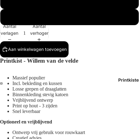
Buitenmaat 1x
Buitenmaat 2x
Aantal
Aantal
verlagen
verhogen
Aan winkelwagen toevoegen
Printkist - Willem van de velde
Massief populier
Printkist
Incl.
bekleding en kussen
Losse grepen of draaglatten
Afbeelding
Afbeelding
Binnenkleding stevig katoen
Vrijblijvend ontwerp
openen
openen
Print op hout - 3 zijden
in
in
Snel leverbaar
volledig
volledig
scherm
scherm
Optioneel en vrijblijvend
Ontwerp vrij gebruik voor rouwkaart
Creatief advies