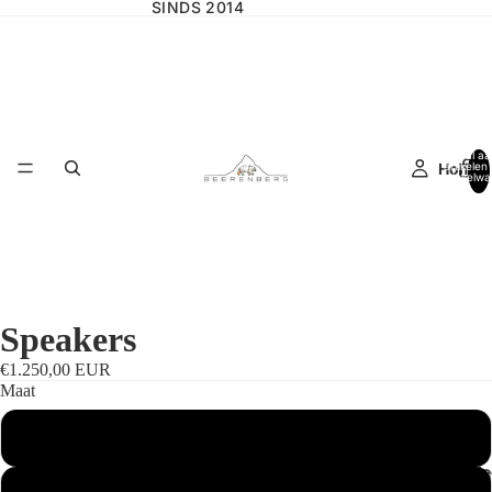
SINDS 2014
Totaal aa
Home
artikelen 
winkelwa
0
Speakers
€1.250,00 EUR
Maat
Standaard
Wilgencolle