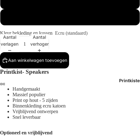
Buitenmaat 1x
Buitenmaat 2x
Kleur bekleding en kussen
Ecru (standaard)
Aantal
Aantal
verlagen
verhogen
Aan winkelwagen toevoegen
Printkist- Speakers
Printkist
Handgemaakt
Afbeelding
Afbeelding
Afbeelding
Afbeelding
Massief populier
Print op hout - 5 zijden
openen
openen
openen
openen
Binnenkleding ecru katoen
in
in
in
in
Vrijblijvend ontwerpen
volledig
volledig
volledig
volledig
Snel leverbaar
scherm
scherm
scherm
scherm
Optioneel en vrijblijvend