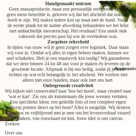
Handgemaakt unicum
Geen massaproductie, maar een persoonlijk eerbetoon. Omdat
geen mens hetzelfde is, geloven wij dat het afscheid dat ook niet
hoeft te zijn. Wij maken iedere kist op maat met de hand. Vanaf
de eerste plank tot de laatste afwerking behandelen we het hout
met ambachtelijk meesterschap. Het resultaat? Een uniek stuk
vakwerk dat precies past bij wie de overledene was.
Zorgeloze zekerheid
In tijden van rouw wil je geen zorgen over logistiek. Daar staan
wij voor in. Omdat wij alles in eigen beheer maken, kunnen we
snel schakelen. Heb je een maatwerk kist nodig? Wij garanderen
dat we deze binnen 24 tot 48 uur voor je maken én leveren op de
Accessoir
gewenste locatie. Afspraak is bij ons heilig, zodat jij je kunt
richten op wat echt belangrijk is: het afscheid. We werken niet
alleen met onze handen, maar ook met ons hart.
Onbegrensde creativiteit
Wij kijken niet conservatief naar 'hoe het hoort', maar creatief naar
'wat er kan'. Zie ons als kunstenaars die jouw wensen vertalen.
Een specifieke kleur, een geliefde foto of een compleet eigen
ontwerp printen direct op het hout? Alles is mogelijk. Wij denken
kosteloos en vrijblijvend met je mee om het levensverhaal visueel
te maken, van rouwkaart tot kist. Jouw idee is ons canvas.
Zoeken
Over ons