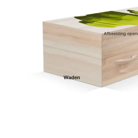
Afbeelding opene
Waden