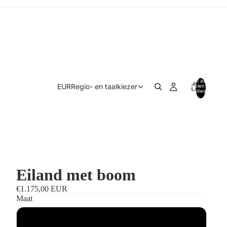
Totaal aantal
EUR
Regio- en taalkiezer
artikelen in
winkelwagen:
0
Eiland met boom
€1.175,00 EUR
Maat
Standaardmaat