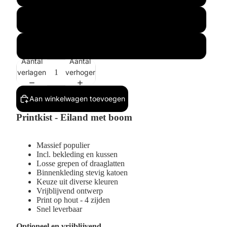
Buitenmaat 1x
Buitenmaat 2x
Aantal
Aantal
verlagen
verhogen
Aan winkelwagen toevoegen
Printkist - Eiland met boom
Massief populier
Incl.
bekleding en kussen
Losse grepen of draaglatten
Binnenkleding stevig katoen
Keuze uit diverse kleuren
Vrijblijvend ontwerp
Print op hout - 4 zijden
Snel leverbaar
Optioneel en vrijblijvend