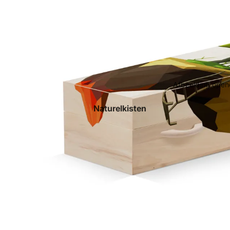
Afbeelding opene
Naturelkisten