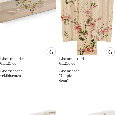
Bloemen cirkel
Bloemen los fris
€1.125,00
€1.250,00
Bloemenband
Bloemenbed
veldbloemen
"Carpie
diem"