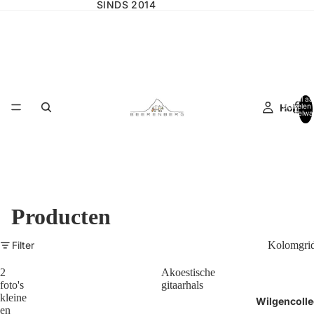
SINDS 2014
Totaal aa
Home
artikelen 
winkelwa
0
Producten
Filter
Kolomgri
2
Akoestische
foto's
gitaarhals
kleine
Wilgencolle
en