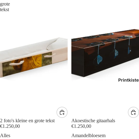
grote
tekst
Printkist
2 foto's kleine en grote tekst
Akoestische gitaarhals
€1.250,00
€1.250,00
Alles
Amandelbloesem