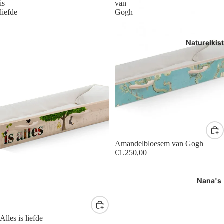
is
van
liefde
Gogh
Naturelkis
Amandelbloesem van Gogh
€1.250,00
Nana's
Alles is liefde