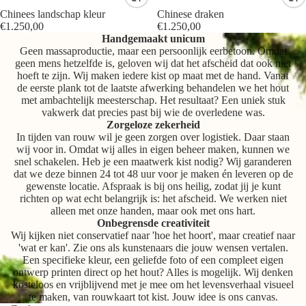
Chinees landschap kleur
Chinese draken
€1.250,00
€1.250,00
Handgemaakt unicum
Geen massaproductie, maar een persoonlijk eerbetoon. Omdat
geen mens hetzelfde is, geloven wij dat het afscheid dat ook niet
hoeft te zijn. Wij maken iedere kist op maat met de hand. Vanaf
de eerste plank tot de laatste afwerking behandelen we het hout
met ambachtelijk meesterschap. Het resultaat? Een uniek stuk
vakwerk dat precies past bij wie de overledene was.
Zorgeloze zekerheid
In tijden van rouw wil je geen zorgen over logistiek. Daar staan
wij voor in. Omdat wij alles in eigen beheer maken, kunnen we
snel schakelen. Heb je een maatwerk kist nodig? Wij garanderen
dat we deze binnen 24 tot 48 uur voor je maken én leveren op de
gewenste locatie. Afspraak is bij ons heilig, zodat jij je kunt
richten op wat echt belangrijk is: het afscheid. We werken niet
alleen met onze handen, maar ook met ons hart.
Onbegrensde creativiteit
Wij kijken niet conservatief naar 'hoe het hoort', maar creatief naar
'wat er kan'. Zie ons als kunstenaars die jouw wensen vertalen.
Een specifieke kleur, een geliefde foto of een compleet eigen
ontwerp printen direct op het hout? Alles is mogelijk. Wij denken
kosteloos en vrijblijvend met je mee om het levensverhaal visueel
te maken, van rouwkaart tot kist. Jouw idee is ons canvas.