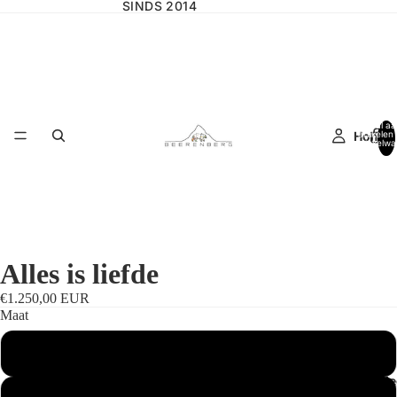
SINDS 2014
Totaal aa
Home
artikelen 
winkelwa
0
Alles is liefde
€1.250,00 EUR
Maat
Standaardmaat
Wilgencolle