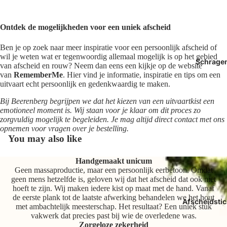
Ontdek de mogelijkheden voor een uniek afscheid
Ben je op zoek naar meer inspiratie voor een persoonlijk afscheid of
wil je weten wat er tegenwoordig allemaal mogelijk is op het gebied
Schrage
van afscheid en rouw? Neem dan eens een kijkje op de website
van
RememberMe
. Hier vind je informatie, inspiratie en tips om een
uitvaart echt persoonlijk en gedenkwaardig te maken.
Bij Beerenberg begrijpen we dat het kiezen van een uitvaartkist een
emotioneel moment is. Wij staan voor je klaar om dit proces zo
zorgvuldig mogelijk te begeleiden. Je mag altijd direct contact met ons
opnemen voor vragen over je bestelling.
You may also like
Handgemaakt unicum
Geen massaproductie, maar een persoonlijk eerbetoon. Omdat
geen mens hetzelfde is, geloven wij dat het afscheid dat ook niet
hoeft te zijn. Wij maken iedere kist op maat met de hand. Vanaf
de eerste plank tot de laatste afwerking behandelen we het hout
Afscheidstic
met ambachtelijk meesterschap. Het resultaat? Een uniek stuk
vakwerk dat precies past bij wie de overledene was.
Zorgeloze zekerheid