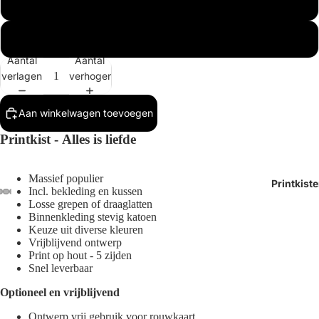
Buitenmaat 1x
Buitenmaat 2x
Aantal
Aantal
verlagen
verhogen
Aan winkelwagen toevoegen
Printkist -
Alles is liefde
Massief populier
Printkist
Incl.
bekleding en kussen
Losse grepen of draaglatten
Afbeelding
Afbeelding
Afbeelding
Afbeelding
Afbeelding
Afbeelding
Afbeelding
Binnenkleding stevig katoen
Keuze uit diverse kleuren
openen
openen
openen
openen
openen
openen
openen
Vrijblijvend ontwerp
in
in
in
in
in
in
in
Print op hout - 5 zijden
volledig
volledig
volledig
volledig
volledig
volledig
volledig
Snel leverbaar
scherm
scherm
scherm
scherm
scherm
scherm
scherm
Optioneel en vrijblijvend
Ontwerp vrij gebruik voor rouwkaart