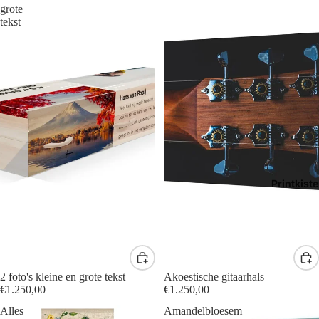
grote
tekst
Printkist
2 foto's kleine en grote tekst
Akoestische gitaarhals
€1.250,00
€1.250,00
Alles
Amandelbloesem