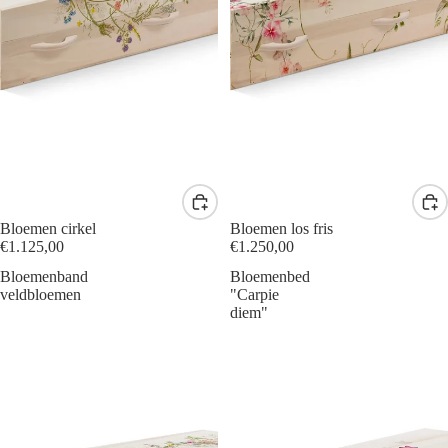
Bloemen cirkel
Bloemen los fris
€1.125,00
€1.250,00
Bloemenband
Bloemenbed
veldbloemen
"Carpie
diem"