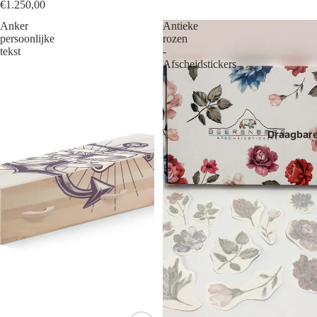
€1.250,00
Anker
Antieke
persoonlijke
rozen
tekst
-
Afscheidstickers
Draagbar