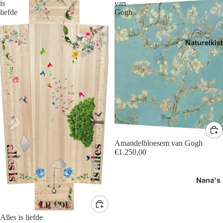
is
van
liefde
Gogh
Naturelkis
Amandelbloesem van Gogh
€1.250,00
Nana's
Alles is liefde