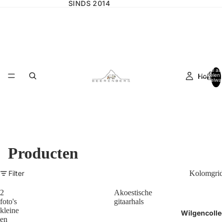
SINDS 2014
Totaal aa
Home
artikelen 
winkelwa
0
Producten
Filter
Kolomgri
2
Akoestische
foto's
gitaarhals
kleine
Wilgencolle
en