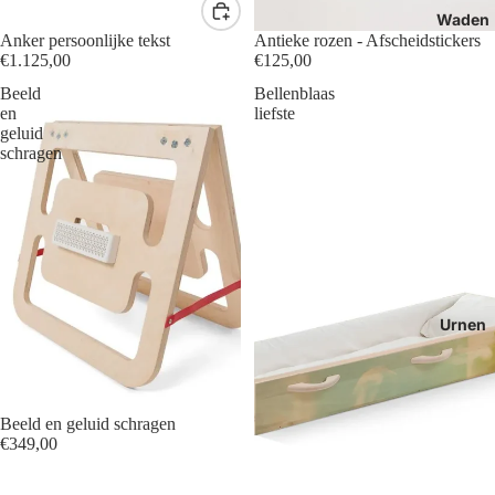
Waden
Anker persoonlijke tekst
Antieke rozen - Afscheidstickers
€1.125,00
€125,00
Beeld
Bellenblaas
en
liefste
geluid
schragen
Urnen
Beeld en geluid schragen
€349,00