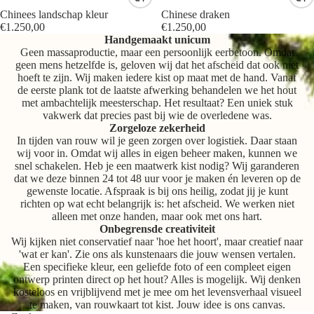
Chinees landschap kleur
Chinese draken
€1.250,00
€1.250,00
Handgemaakt unicum
Geen massaproductie, maar een persoonlijk eerbetoon. Omdat
geen mens hetzelfde is, geloven wij dat het afscheid dat ook niet
hoeft te zijn. Wij maken iedere kist op maat met de hand. Vanaf
de eerste plank tot de laatste afwerking behandelen we het hout
met ambachtelijk meesterschap. Het resultaat? Een uniek stuk
vakwerk dat precies past bij wie de overledene was.
Zorgeloze zekerheid
In tijden van rouw wil je geen zorgen over logistiek. Daar staan
wij voor in. Omdat wij alles in eigen beheer maken, kunnen we
snel schakelen. Heb je een maatwerk kist nodig? Wij garanderen
dat we deze binnen 24 tot 48 uur voor je maken én leveren op de
gewenste locatie. Afspraak is bij ons heilig, zodat jij je kunt
richten op wat echt belangrijk is: het afscheid. We werken niet
alleen met onze handen, maar ook met ons hart.
Onbegrensde creativiteit
Wij kijken niet conservatief naar 'hoe het hoort', maar creatief naar
'wat er kan'. Zie ons als kunstenaars die jouw wensen vertalen.
Een specifieke kleur, een geliefde foto of een compleet eigen
ontwerp printen direct op het hout? Alles is mogelijk. Wij denken
kosteloos en vrijblijvend met je mee om het levensverhaal visueel
te maken, van rouwkaart tot kist. Jouw idee is ons canvas.