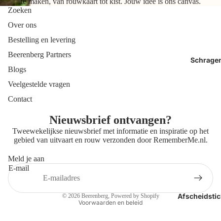
te maken, van rouwkaart tot kist. Jouw idee is ons canvas.
Zoeken
Over ons
Bestelling en levering
Beerenberg Partners
Schrage
Blogs
Veelgestelde vragen
Contact
Nieuwsbrief ontvangen?
Tweewekelijkse nieuwsbrief met informatie en inspiratie op het
gebied van uitvaart en rouw verzonden door
RememberMe.nl
.
Meld je aan
E-mail
Privacybeleid
Contactgegevens
Afscheidstic
© 2026
Beerenberg
, Powered by Shopify
Voorwaarden en beleid