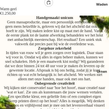
Waden
Warm geel
€1.250,00
Handgemaakt unicum
Geen massaproductie, maar een persoonlijk eerbetoon. Omdat
geen mens hetzelfde is, geloven wij dat het afscheid dat ook niet
hoeft te zijn. Wij maken iedere kist op maat met de hand. Vanaf
de eerste plank tot de laatste afwerking behandelen we het hout
met ambachtelijk meesterschap. Het resultaat? Een uniek stuk
vakwerk dat precies past bij wie de overledene was.
Zorgeloze zekerheid
In tijden van rouw wil je geen zorgen over logistiek. Daar staan
wij voor in. Omdat wij alles in eigen beheer maken, kunnen we
snel schakelen. Heb je een maatwerk kist nodig? Wij garanderen
dat we deze binnen 24 tot 48 uur voor je maken én leveren op de
gewenste locatie. Afspraak is bij ons heilig, zodat jij je kunt
Urnen
richten op wat echt belangrijk is: het afscheid. We werken niet
alleen met onze handen, maar ook met ons hart.
Onbegrensde creativiteit
Wij kijken niet conservatief naar 'hoe het hoort', maar creatief naar
'wat er kan'. Zie ons als kunstenaars die jouw wensen vertalen.
Een specifieke kleur, een geliefde foto of een compleet eigen
ontwerp printen direct op het hout? Alles is mogelijk. Wij denken
kosteloos en vrijblijvend met je mee om het levensverhaal visueel