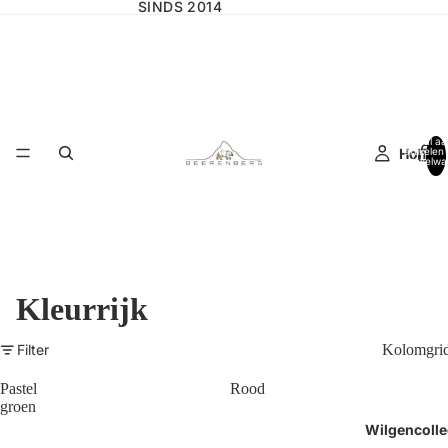
SINDS 2014
Totaal aa
Home
artikelen 
winkelwa
0
Kleurrijk
Filter
Kolomgri
Pastel
Rood
groen
Wilgencolle