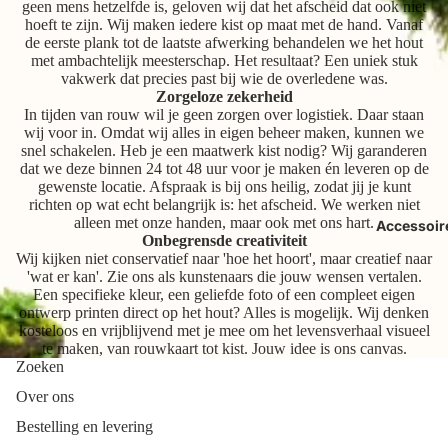
geen mens hetzelfde is, geloven wij dat het afscheid dat ook niet
hoeft te zijn. Wij maken iedere kist op maat met de hand. Vanaf
de eerste plank tot de laatste afwerking behandelen we het hout
met ambachtelijk meesterschap. Het resultaat? Een uniek stuk
vakwerk dat precies past bij wie de overledene was.
Zorgeloze zekerheid
In tijden van rouw wil je geen zorgen over logistiek. Daar staan
wij voor in. Omdat wij alles in eigen beheer maken, kunnen we
snel schakelen. Heb je een maatwerk kist nodig? Wij garanderen
dat we deze binnen 24 tot 48 uur voor je maken én leveren op de
gewenste locatie. Afspraak is bij ons heilig, zodat jij je kunt
richten op wat echt belangrijk is: het afscheid. We werken niet
alleen met onze handen, maar ook met ons hart.
Accessoir
Onbegrensde creativiteit
Wij kijken niet conservatief naar 'hoe het hoort', maar creatief naar
'wat er kan'. Zie ons als kunstenaars die jouw wensen vertalen.
Een specifieke kleur, een geliefde foto of een compleet eigen
ontwerp printen direct op het hout? Alles is mogelijk. Wij denken
kosteloos en vrijblijvend met je mee om het levensverhaal visueel
te maken, van rouwkaart tot kist. Jouw idee is ons canvas.
Zoeken
Over ons
Bestelling en levering