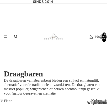
SINDS 2014
Totaal aa
Home
artikelen 
winkelwa
0
Draagbaren
De draagbaren van Beerenberg bieden een stijlvol
en natuurlijk
alternatief voor de traditionele uitvaartkisten.
De draagbaren van
massief populier, wilgentenen
of berken hechthout zijn geschikt
voor
(natuur)begraven en crematie.
Filter
Kolomgri
Wilgencolle