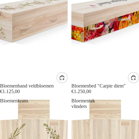
Bloemenband veldbloemen
Bloemenbed "Carpie diem"
€1.125,00
€1.250,00
Bloemenkrans
Bloementak
vlinders