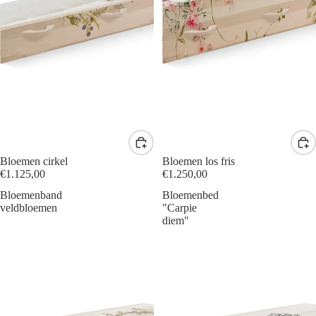
Bloemen cirkel
Bloemen los fris
€1.125,00
€1.250,00
Bloemenband
Bloemenbed
veldbloemen
"Carpie
diem"