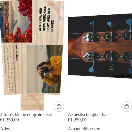
grote
tekst
Printkist
2 foto's kleine en grote tekst
Akoestische gitaarhals
€1.250,00
€1.250,00
Alles
Amandelbloesem