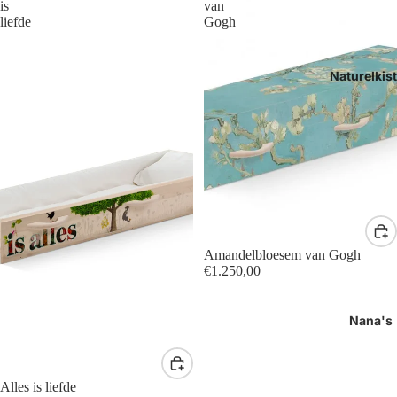
is
van
liefde
Gogh
Naturelkis
Amandelbloesem van Gogh
€1.250,00
Nana's
Alles is liefde