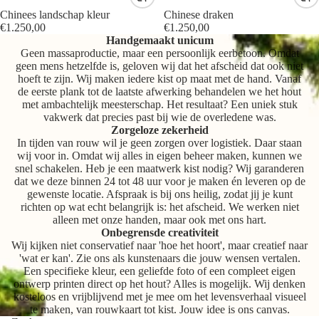
Chinees landschap kleur
Chinese draken
€1.250,00
€1.250,00
Handgemaakt unicum
Geen massaproductie, maar een persoonlijk eerbetoon. Omdat
geen mens hetzelfde is, geloven wij dat het afscheid dat ook niet
hoeft te zijn. Wij maken iedere kist op maat met de hand. Vanaf
de eerste plank tot de laatste afwerking behandelen we het hout
met ambachtelijk meesterschap. Het resultaat? Een uniek stuk
vakwerk dat precies past bij wie de overledene was.
Zorgeloze zekerheid
In tijden van rouw wil je geen zorgen over logistiek. Daar staan
wij voor in. Omdat wij alles in eigen beheer maken, kunnen we
snel schakelen. Heb je een maatwerk kist nodig? Wij garanderen
dat we deze binnen 24 tot 48 uur voor je maken én leveren op de
gewenste locatie. Afspraak is bij ons heilig, zodat jij je kunt
richten op wat echt belangrijk is: het afscheid. We werken niet
alleen met onze handen, maar ook met ons hart.
Onbegrensde creativiteit
Wij kijken niet conservatief naar 'hoe het hoort', maar creatief naar
'wat er kan'. Zie ons als kunstenaars die jouw wensen vertalen.
Een specifieke kleur, een geliefde foto of een compleet eigen
ontwerp printen direct op het hout? Alles is mogelijk. Wij denken
kosteloos en vrijblijvend met je mee om het levensverhaal visueel
te maken, van rouwkaart tot kist. Jouw idee is ons canvas.