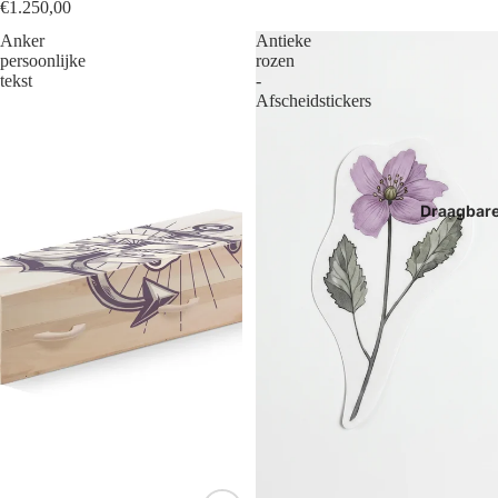
€1.250,00
Anker
Antieke
persoonlijke
rozen
tekst
-
Afscheidstickers
Draagbar