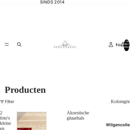
SINDS 2014
Totaal aa
Home
artikelen 
winkelwa
0
Producten
Filter
Kolomgri
2
Akoestische
foto's
gitaarhals
kleine
Wilgencolle
en