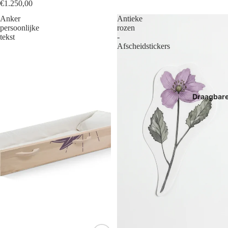
€1.250,00
Anker
Antieke
persoonlijke
rozen
tekst
-
Afscheidstickers
Draagbar