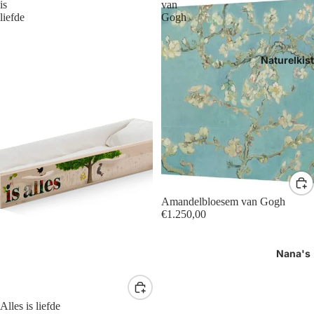
is
van
liefde
Gogh
Naturelkis
Amandelbloesem van Gogh
€1.250,00
Nana's
Alles is liefde