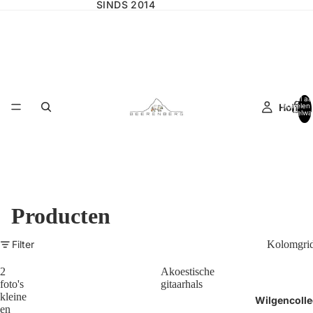
SINDS 2014
Totaal aa
Home
artikelen 
winkelwa
0
Producten
Filter
Kolomgri
2
Akoestische
foto's
gitaarhals
kleine
Wilgencolle
en