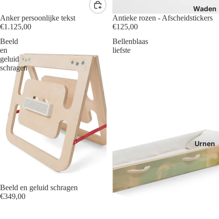
Waden
Anker persoonlijke tekst
Antieke rozen - Afscheidstickers
€1.125,00
€125,00
Beeld
Bellenblaas
en
liefste
geluid
schragen
Urnen
Beeld en geluid schragen
€349,00