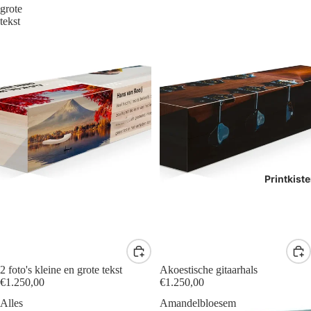
grote
tekst
Printkist
2 foto's kleine en grote tekst
Akoestische gitaarhals
€1.250,00
€1.250,00
Alles
Amandelbloesem