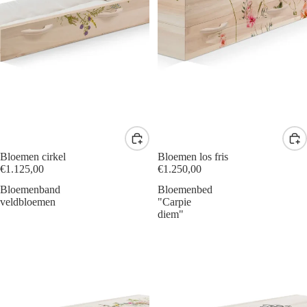
Bloemen cirkel
Bloemen los fris
€1.125,00
€1.250,00
Bloemenband
Bloemenbed
veldbloemen
"Carpie
diem"