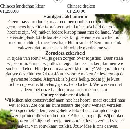
Chinees landschap kleur
Chinese draken
€1.250,00
€1.250,00
Handgemaakt unicum
Geen massaproductie, maar een persoonlijk eerbetoon. Omdat
geen mens hetzelfde is, geloven wij dat het afscheid dat ook niet
hoeft te zijn. Wij maken iedere kist op maat met de hand. Vanaf
de eerste plank tot de laatste afwerking behandelen we het hout
met ambachtelijk meesterschap. Het resultaat? Een uniek stuk
vakwerk dat precies past bij wie de overledene was.
Zorgeloze zekerheid
In tijden van rouw wil je geen zorgen over logistiek. Daar staan
wij voor in. Omdat wij alles in eigen beheer maken, kunnen we
snel schakelen. Heb je een maatwerk kist nodig? Wij garanderen
dat we deze binnen 24 tot 48 uur voor je maken én leveren op de
gewenste locatie. Afspraak is bij ons heilig, zodat jij je kunt
richten op wat echt belangrijk is: het afscheid. We werken niet
alleen met onze handen, maar ook met ons hart.
Onbegrensde creativiteit
Wij kijken niet conservatief naar 'hoe het hoort', maar creatief naar
'wat er kan'. Zie ons als kunstenaars die jouw wensen vertalen.
Een specifieke kleur, een geliefde foto of een compleet eigen
ontwerp printen direct op het hout? Alles is mogelijk. Wij denken
kosteloos en vrijblijvend met je mee om het levensverhaal visueel
te maken, van rouwkaart tot kist. Jouw idee is ons canvas.