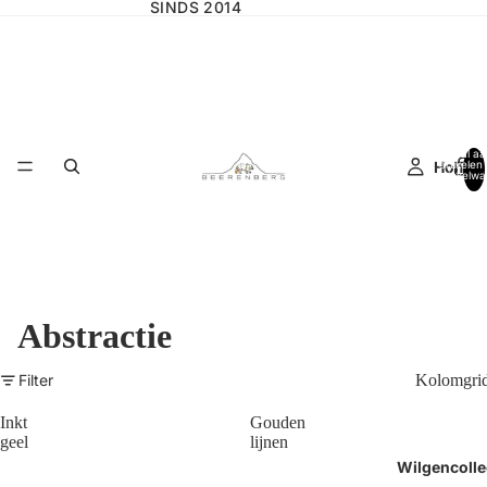
SINDS 2014
Totaal aa
Home
artikelen 
winkelwa
0
Abstractie
Filter
Kolomgri
Inkt
Gouden
geel
lijnen
Wilgencolle