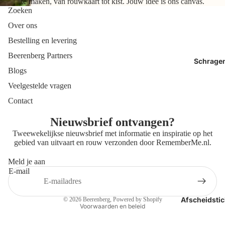
te maken, van rouwkaart tot kist. Jouw idee is ons canvas.
Zoeken
Over ons
Bestelling en levering
Beerenberg Partners
Schrage
Blogs
Veelgestelde vragen
Contact
Nieuwsbrief ontvangen?
Tweewekelijkse nieuwsbrief met informatie en inspiratie op het
gebied van uitvaart en rouw verzonden door
RememberMe.nl
.
Meld je aan
E-mail
Privacybeleid
Contactgegevens
Afscheidstic
© 2026
Beerenberg
, Powered by Shopify
Voorwaarden en beleid