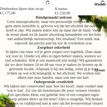
Waden
Driehoeken lijnen dots zwart
Kosmos
€1.175,00
€1.250,00
Handgemaakt unicum
Geen massaproductie, maar een persoonlijk eerbetoon. Omdat
geen mens hetzelfde is, geloven wij dat het afscheid dat ook niet
hoeft te zijn. Wij maken iedere kist op maat met de hand. Vanaf
de eerste plank tot de laatste afwerking behandelen we het hout
met ambachtelijk meesterschap. Het resultaat? Een uniek stuk
vakwerk dat precies past bij wie de overledene was.
Zorgeloze zekerheid
In tijden van rouw wil je geen zorgen over logistiek. Daar staan
wij voor in. Omdat wij alles in eigen beheer maken, kunnen we
snel schakelen. Heb je een maatwerk kist nodig? Wij garanderen
dat we deze binnen 24 tot 48 uur voor je maken én leveren op de
gewenste locatie. Afspraak is bij ons heilig, zodat jij je kunt
Urnen
richten op wat echt belangrijk is: het afscheid. We werken niet
alleen met onze handen, maar ook met ons hart.
Onbegrensde creativiteit
Wij kijken niet conservatief naar 'hoe het hoort', maar creatief naar
'wat er kan'. Zie ons als kunstenaars die jouw wensen vertalen.
Een specifieke kleur, een geliefde foto of een compleet eigen
ontwerp printen direct op het hout? Alles is mogelijk. Wij denken
kosteloos en vrijblijvend met je mee om het levensverhaal visueel