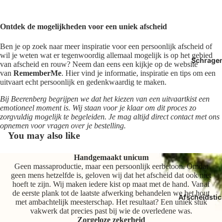
Ontdek de mogelijkheden voor een uniek afscheid
Ben je op zoek naar meer inspiratie voor een persoonlijk afscheid of
wil je weten wat er tegenwoordig allemaal mogelijk is op het gebied
Schrage
van afscheid en rouw? Neem dan eens een kijkje op de website
van
RememberMe
. Hier vind je informatie, inspiratie en tips om een
uitvaart echt persoonlijk en gedenkwaardig te maken.
Bij Beerenberg begrijpen we dat het kiezen van een uitvaartkist een
emotioneel moment is. Wij staan voor je klaar om dit proces zo
zorgvuldig mogelijk te begeleiden. Je mag altijd direct contact met ons
opnemen voor vragen over je bestelling.
You may also like
Handgemaakt unicum
Geen massaproductie, maar een persoonlijk eerbetoon. Omdat
geen mens hetzelfde is, geloven wij dat het afscheid dat ook niet
hoeft te zijn. Wij maken iedere kist op maat met de hand. Vanaf
de eerste plank tot de laatste afwerking behandelen we het hout
Afscheidstic
met ambachtelijk meesterschap. Het resultaat? Een uniek stuk
vakwerk dat precies past bij wie de overledene was.
Zorgeloze zekerheid