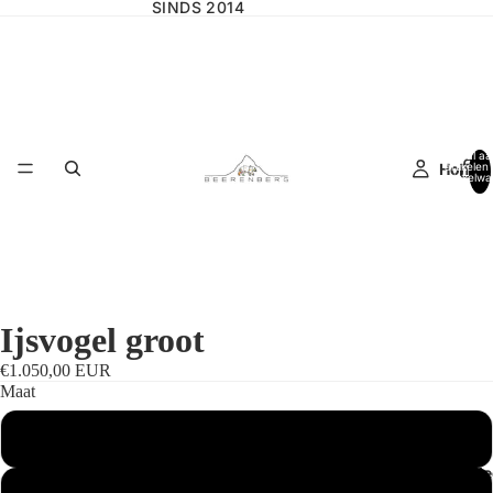
SINDS 2014
Totaal aa
Home
artikelen 
winkelwa
0
Ijsvogel groot
€1.050,00 EUR
Maat
Standaardmaat
Wilgencolle