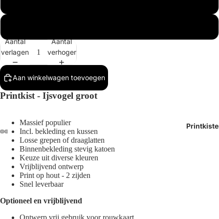
Buitenmaat 1x
Buitenmaat 2x
Aantal
Aantal
verlagen
verhogen
Aan winkelwagen toevoegen
Printkist - Ijsvogel groot
Massief populier
Printkist
Incl.
bekleding en kussen
Losse grepen of draaglatten
Afbeelding
Afbeelding
Afbeelding
Afbeelding
Binnenbekleding stevig katoen
Keuze uit diverse kleuren
openen
openen
openen
openen
Vrijblijvend ontwerp
in
in
in
in
Print op hout - 2 zijden
volledig
volledig
volledig
volledig
Snel leverbaar
scherm
scherm
scherm
scherm
Optioneel en vrijblijvend
Ontwerp vrij gebruik voor rouwkaart