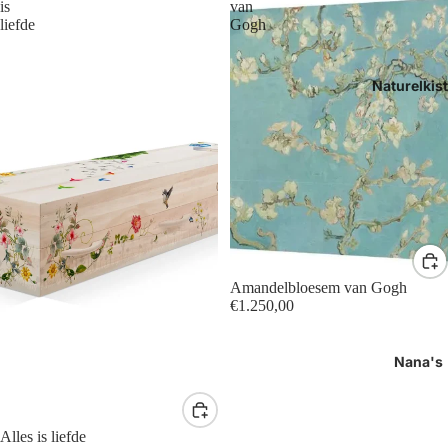
is
van
liefde
Gogh
Naturelkis
Amandelbloesem van Gogh
€1.250,00
Nana's
Alles is liefde