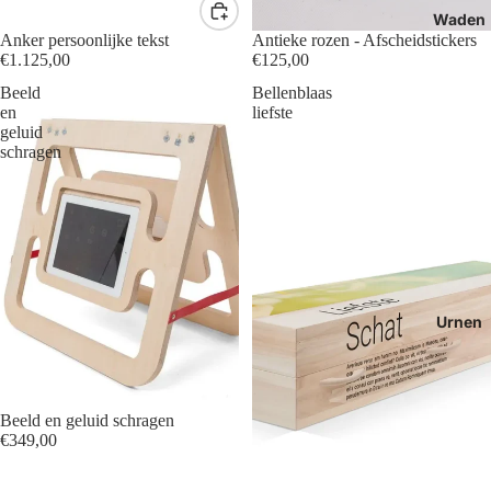
Waden
Anker persoonlijke tekst
Antieke rozen - Afscheidstickers
€1.125,00
€125,00
Beeld
Bellenblaas
en
liefste
geluid
schragen
Urnen
Beeld en geluid schragen
€349,00