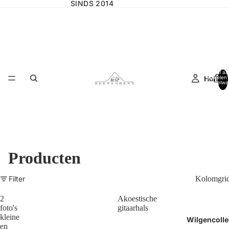
SINDS 2014
Totaal aa
Home
artikelen 
winkelwa
0
Producten
Filter
Kolomgri
2
Akoestische
foto's
gitaarhals
kleine
Wilgencolle
en