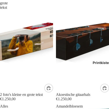
grote
tekst
Printkist
2 foto's kleine en grote tekst
Akoestische gitaarhals
€1.250,00
€1.250,00
Alles
Amandelbloesem