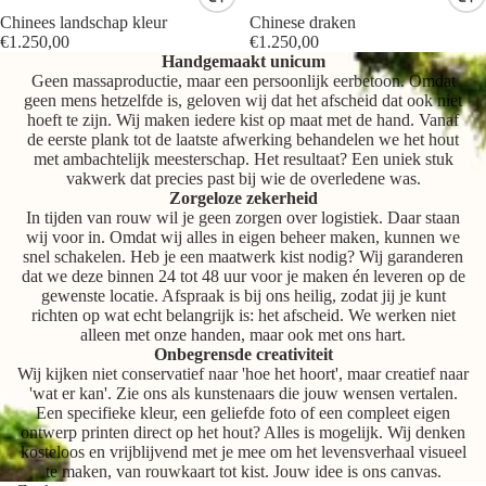
Chinees landschap kleur
Chinese draken
€1.250,00
€1.250,00
Handgemaakt unicum
Geen massaproductie, maar een persoonlijk eerbetoon. Omdat
geen mens hetzelfde is, geloven wij dat het afscheid dat ook niet
hoeft te zijn. Wij maken iedere kist op maat met de hand. Vanaf
de eerste plank tot de laatste afwerking behandelen we het hout
met ambachtelijk meesterschap. Het resultaat? Een uniek stuk
vakwerk dat precies past bij wie de overledene was.
Zorgeloze zekerheid
In tijden van rouw wil je geen zorgen over logistiek. Daar staan
wij voor in. Omdat wij alles in eigen beheer maken, kunnen we
snel schakelen. Heb je een maatwerk kist nodig? Wij garanderen
dat we deze binnen 24 tot 48 uur voor je maken én leveren op de
gewenste locatie. Afspraak is bij ons heilig, zodat jij je kunt
richten op wat echt belangrijk is: het afscheid. We werken niet
alleen met onze handen, maar ook met ons hart.
Onbegrensde creativiteit
Wij kijken niet conservatief naar 'hoe het hoort', maar creatief naar
'wat er kan'. Zie ons als kunstenaars die jouw wensen vertalen.
Een specifieke kleur, een geliefde foto of een compleet eigen
ontwerp printen direct op het hout? Alles is mogelijk. Wij denken
kosteloos en vrijblijvend met je mee om het levensverhaal visueel
te maken, van rouwkaart tot kist. Jouw idee is ons canvas.