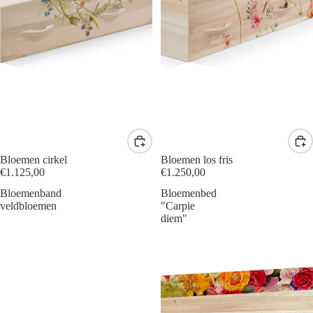
Bloemen cirkel
Bloemen los fris
€1.125,00
€1.250,00
Bloemenband
Bloemenbed
veldbloemen
"Carpie
diem"