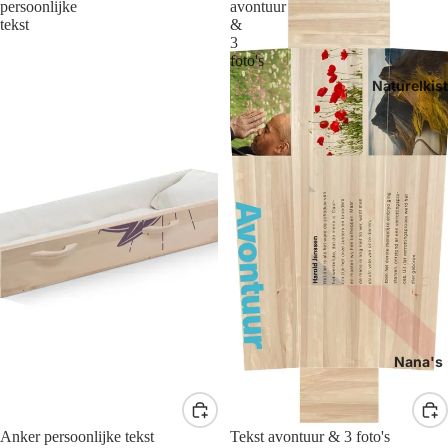
persoonlijke
avontuur
tekst
&
3
foto's
Naturelkis
Nana's
Anker persoonlijke tekst
Tekst avontuur & 3 foto's