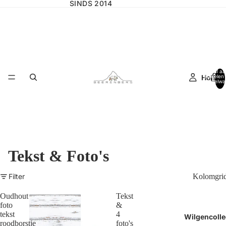
SINDS 2014
Totaal aa
Home
artikelen 
winkelwa
0
Tekst & Foto's
Filter
Kolomgri
Oudhout
Tekst
foto
&
tekst
4
Wilgencolle
roodborstje
foto's