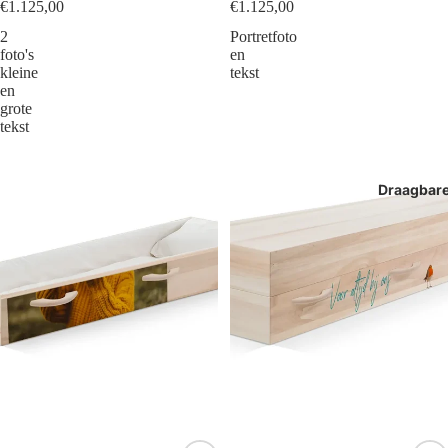
€1.125,00
€1.125,00
2
Portretfoto
foto's
en
kleine
tekst
en
grote
tekst
Draagbar