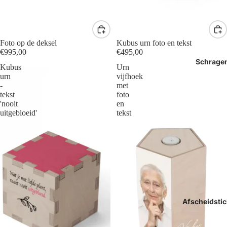
Foto op de deksel
Kubus urn foto en tekst
€995,00
€495,00
Schrage
Kubus
Urn
urn
vijfhoek
-
met
tekst
foto
'nooit
en
uitgebloeid'
tekst
Afscheidstic