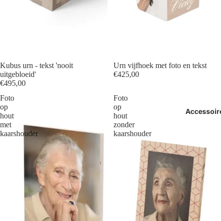
Kubus urn - tekst 'nooit
Urn vijfhoek met foto en tekst
uitgebloeid'
€425,00
€495,00
Foto
Foto
op
op
Accessoir
hout
hout
met
zonder
kaarshouder
kaarshouder