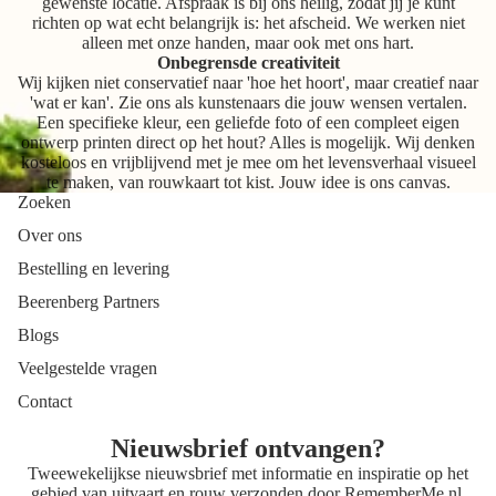
gewenste locatie. Afspraak is bij ons heilig, zodat jij je kunt
richten op wat echt belangrijk is: het afscheid. We werken niet
alleen met onze handen, maar ook met ons hart.
Onbegrensde creativiteit
Wij kijken niet conservatief naar 'hoe het hoort', maar creatief naar
'wat er kan'. Zie ons als kunstenaars die jouw wensen vertalen.
Een specifieke kleur, een geliefde foto of een compleet eigen
ontwerp printen direct op het hout? Alles is mogelijk. Wij denken
kosteloos en vrijblijvend met je mee om het levensverhaal visueel
te maken, van rouwkaart tot kist. Jouw idee is ons canvas.
Zoeken
Over ons
Bestelling en levering
Beerenberg Partners
Blogs
Veelgestelde vragen
Contact
Nieuwsbrief ontvangen?
Tweewekelijkse nieuwsbrief met informatie en inspiratie op het
gebied van uitvaart en rouw verzonden door
RememberMe.nl
.