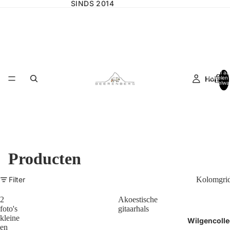
SINDS 2014
Totaal aa
Home
artikelen 
winkelwa
0
Producten
Filter
Kolomgri
2
Akoestische
foto's
gitaarhals
kleine
Wilgencolle
en