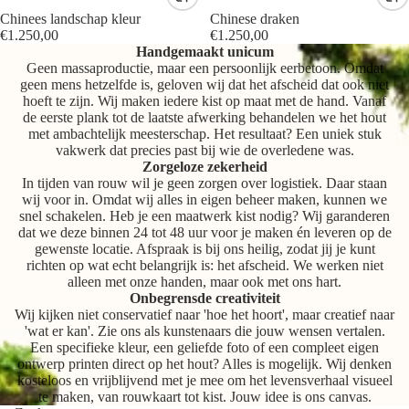
Chinees landschap kleur
Chinese draken
€1.250,00
€1.250,00
Handgemaakt unicum
Geen massaproductie, maar een persoonlijk eerbetoon. Omdat
geen mens hetzelfde is, geloven wij dat het afscheid dat ook niet
hoeft te zijn. Wij maken iedere kist op maat met de hand. Vanaf
de eerste plank tot de laatste afwerking behandelen we het hout
met ambachtelijk meesterschap. Het resultaat? Een uniek stuk
vakwerk dat precies past bij wie de overledene was.
Zorgeloze zekerheid
In tijden van rouw wil je geen zorgen over logistiek. Daar staan
wij voor in. Omdat wij alles in eigen beheer maken, kunnen we
snel schakelen. Heb je een maatwerk kist nodig? Wij garanderen
dat we deze binnen 24 tot 48 uur voor je maken én leveren op de
gewenste locatie. Afspraak is bij ons heilig, zodat jij je kunt
richten op wat echt belangrijk is: het afscheid. We werken niet
alleen met onze handen, maar ook met ons hart.
Onbegrensde creativiteit
Wij kijken niet conservatief naar 'hoe het hoort', maar creatief naar
'wat er kan'. Zie ons als kunstenaars die jouw wensen vertalen.
Een specifieke kleur, een geliefde foto of een compleet eigen
ontwerp printen direct op het hout? Alles is mogelijk. Wij denken
kosteloos en vrijblijvend met je mee om het levensverhaal visueel
te maken, van rouwkaart tot kist. Jouw idee is ons canvas.