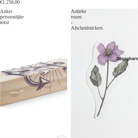
€1.250,00
Anker
Antieke
persoonlijke
rozen
tekst
-
Afscheidstickers
Draagbar