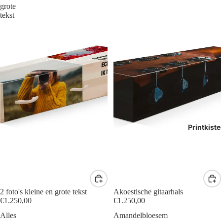
grote
tekst
Printkist
2 foto's kleine en grote tekst
Akoestische gitaarhals
€1.250,00
€1.250,00
Alles
Amandelbloesem