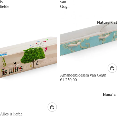
is
van
liefde
Gogh
Naturelkis
Amandelbloesem van Gogh
€1.250,00
Nana's
Alles is liefde