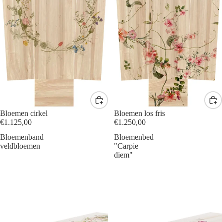
Bloemen cirkel
Bloemen los fris
€1.125,00
€1.250,00
Bloemenband
Bloemenbed
veldbloemen
"Carpie
diem"