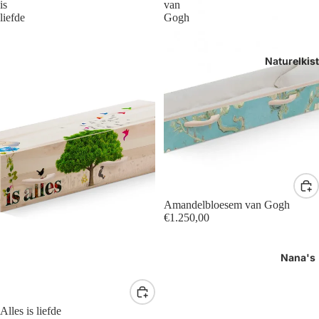
is
van
liefde
Gogh
Naturelkis
Amandelbloesem van Gogh
€1.250,00
Nana's
Alles is liefde