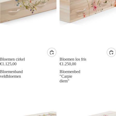
Bloemen cirkel
Bloemen los fris
€1.125,00
€1.250,00
Bloemenband
Bloemenbed
veldbloemen
"Carpie
diem"