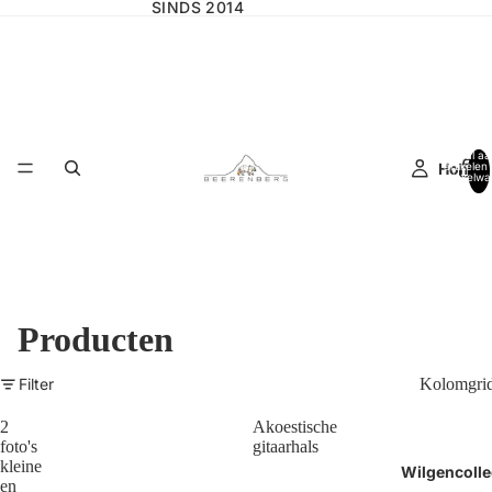
SINDS 2014
Totaal aa
Home
artikelen 
winkelwa
0
Producten
Filter
Kolomgri
2
Akoestische
foto's
gitaarhals
kleine
Wilgencolle
en