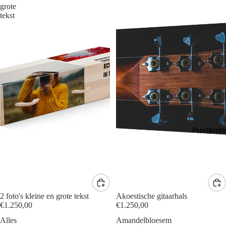
grote
tekst
Printkist
2 foto's kleine en grote tekst
Akoestische gitaarhals
€1.250,00
€1.250,00
Alles
Amandelbloesem