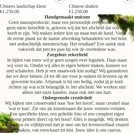
Chinees landschap kleur
Chinese draken
€1.250,00
€1.250,00
Handgemaakt unicum
Geen massaproductie, maar een persoonlijk eerbetoon. Omdat
geen mens hetzelfde is, geloven wij dat het afscheid dat ook niet
hoeft te zijn. Wij maken iedere kist op maat met de hand. Vanaf
de eerste plank tot de laatste afwerking behandelen we het hout
met ambachtelijk meesterschap. Het resultaat? Een uniek stuk
vakwerk dat precies past bij wie de overledene was.
Zorgeloze zekerheid
In tijden van rouw wil je geen zorgen over logistiek. Daar staan
wij voor in. Omdat wij alles in eigen beheer maken, kunnen we
snel schakelen. Heb je een maatwerk kist nodig? Wij garanderen
dat we deze binnen 24 tot 48 uur voor je maken én leveren op de
gewenste locatie. Afspraak is bij ons heilig, zodat jij je kunt
richten op wat echt belangrijk is: het afscheid. We werken niet
alleen met onze handen, maar ook met ons hart.
Onbegrensde creativiteit
Wij kijken niet conservatief naar 'hoe het hoort', maar creatief naar
'wat er kan'. Zie ons als kunstenaars die jouw wensen vertalen.
Een specifieke kleur, een geliefde foto of een compleet eigen
ontwerp printen direct op het hout? Alles is mogelijk. Wij denken
kosteloos en vrijblijvend met je mee om het levensverhaal visueel
te maken, van rouwkaart tot kist. Jouw idee is ons canvas.