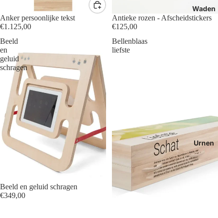
Waden
Anker persoonlijke tekst
Antieke rozen - Afscheidstickers
€1.125,00
€125,00
Beeld
Bellenblaas
en
liefste
geluid
schragen
Urnen
Beeld en geluid schragen
€349,00