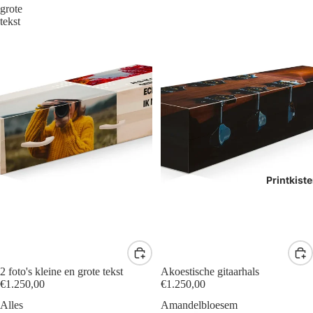
grote
tekst
Printkist
2 foto's kleine en grote tekst
Akoestische gitaarhals
€1.250,00
€1.250,00
Alles
Amandelbloesem