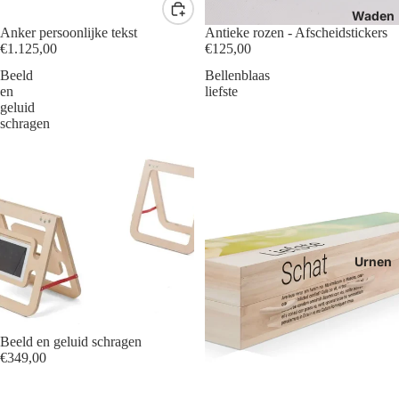
Waden
Anker persoonlijke tekst
Antieke rozen - Afscheidstickers
€1.125,00
€125,00
Beeld
Bellenblaas
en
liefste
geluid
schragen
Urnen
Beeld en geluid schragen
€349,00