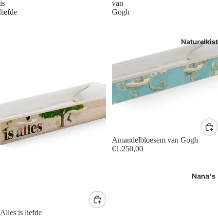
is
van
liefde
Gogh
Naturelkis
Amandelbloesem van Gogh
€1.250,00
Nana's
Alles is liefde