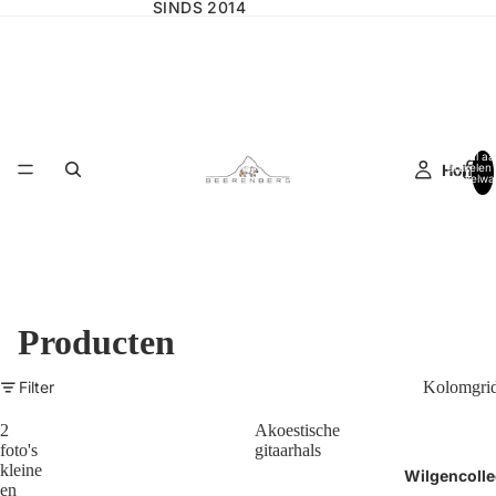
SINDS 2014
Totaal aa
Home
artikelen 
winkelwa
0
Producten
Filter
Kolomgri
2
Akoestische
foto's
gitaarhals
kleine
Wilgencolle
en