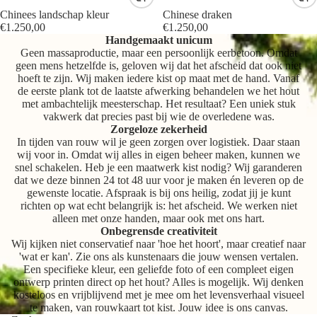
Chinees landschap kleur
Chinese draken
€1.250,00
€1.250,00
Handgemaakt unicum
Geen massaproductie, maar een persoonlijk eerbetoon. Omdat
geen mens hetzelfde is, geloven wij dat het afscheid dat ook niet
hoeft te zijn. Wij maken iedere kist op maat met de hand. Vanaf
de eerste plank tot de laatste afwerking behandelen we het hout
met ambachtelijk meesterschap. Het resultaat? Een uniek stuk
vakwerk dat precies past bij wie de overledene was.
Zorgeloze zekerheid
In tijden van rouw wil je geen zorgen over logistiek. Daar staan
wij voor in. Omdat wij alles in eigen beheer maken, kunnen we
snel schakelen. Heb je een maatwerk kist nodig? Wij garanderen
dat we deze binnen 24 tot 48 uur voor je maken én leveren op de
gewenste locatie. Afspraak is bij ons heilig, zodat jij je kunt
richten op wat echt belangrijk is: het afscheid. We werken niet
alleen met onze handen, maar ook met ons hart.
Onbegrensde creativiteit
Wij kijken niet conservatief naar 'hoe het hoort', maar creatief naar
'wat er kan'. Zie ons als kunstenaars die jouw wensen vertalen.
Een specifieke kleur, een geliefde foto of een compleet eigen
ontwerp printen direct op het hout? Alles is mogelijk. Wij denken
kosteloos en vrijblijvend met je mee om het levensverhaal visueel
te maken, van rouwkaart tot kist. Jouw idee is ons canvas.