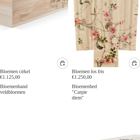
Bloemen cirkel
Bloemen los fris
€1.125,00
€1.250,00
Bloemenband
Bloemenbed
veldbloemen
"Carpie
diem"