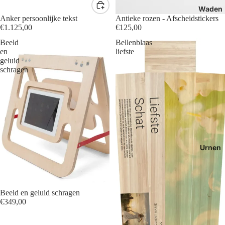
Waden
Anker persoonlijke tekst
Antieke rozen - Afscheidstickers
€1.125,00
€125,00
Beeld
Bellenblaas
en
liefste
geluid
schragen
Urnen
Beeld en geluid schragen
€349,00