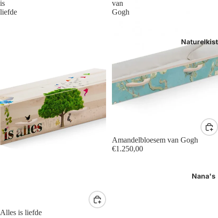
is
van
liefde
Gogh
Naturelkis
Amandelbloesem van Gogh
€1.250,00
Nana's
Alles is liefde