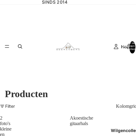
SINDS 2014
Totaal aa
Home
artikelen 
winkelwa
0
Producten
Filter
Kolomgri
2
Akoestische
foto's
gitaarhals
kleine
Wilgencolle
en