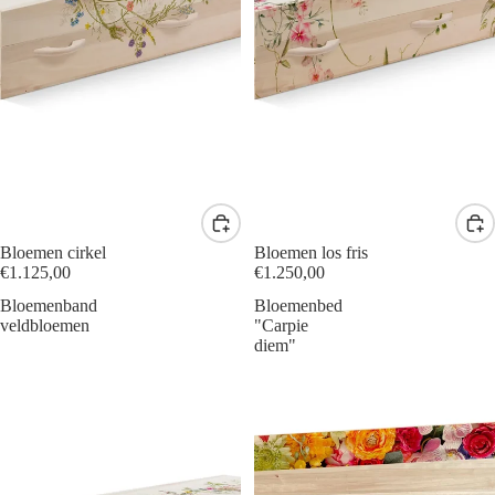
Bloemen cirkel
Bloemen los fris
€1.125,00
€1.250,00
Bloemenband
Bloemenbed
veldbloemen
"Carpie
diem"