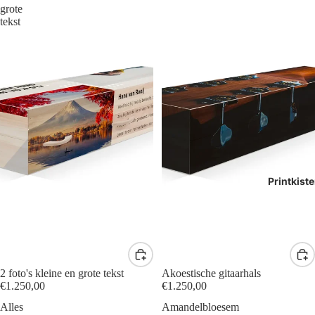
grote
tekst
Printkist
2 foto's kleine en grote tekst
Akoestische gitaarhals
€1.250,00
€1.250,00
Alles
Amandelbloesem