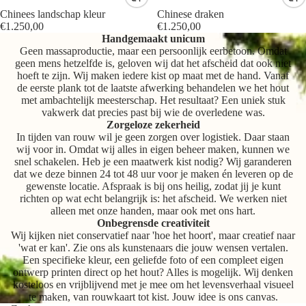
Chinees landschap kleur
Chinese draken
€1.250,00
€1.250,00
Handgemaakt unicum
Geen massaproductie, maar een persoonlijk eerbetoon. Omdat
geen mens hetzelfde is, geloven wij dat het afscheid dat ook niet
hoeft te zijn. Wij maken iedere kist op maat met de hand. Vanaf
de eerste plank tot de laatste afwerking behandelen we het hout
met ambachtelijk meesterschap. Het resultaat? Een uniek stuk
vakwerk dat precies past bij wie de overledene was.
Zorgeloze zekerheid
In tijden van rouw wil je geen zorgen over logistiek. Daar staan
wij voor in. Omdat wij alles in eigen beheer maken, kunnen we
snel schakelen. Heb je een maatwerk kist nodig? Wij garanderen
dat we deze binnen 24 tot 48 uur voor je maken én leveren op de
gewenste locatie. Afspraak is bij ons heilig, zodat jij je kunt
richten op wat echt belangrijk is: het afscheid. We werken niet
alleen met onze handen, maar ook met ons hart.
Onbegrensde creativiteit
Wij kijken niet conservatief naar 'hoe het hoort', maar creatief naar
'wat er kan'. Zie ons als kunstenaars die jouw wensen vertalen.
Een specifieke kleur, een geliefde foto of een compleet eigen
ontwerp printen direct op het hout? Alles is mogelijk. Wij denken
kosteloos en vrijblijvend met je mee om het levensverhaal visueel
te maken, van rouwkaart tot kist. Jouw idee is ons canvas.