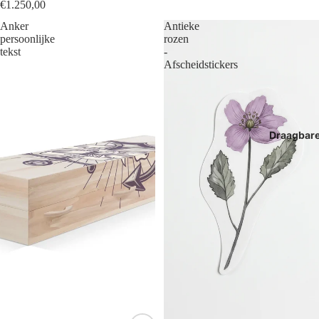
€1.250,00
Anker
Antieke
persoonlijke
rozen
tekst
-
Afscheidstickers
Draagbar