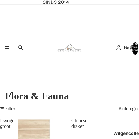
SINDS 2014
Totaal aa
Home
artikelen 
winkelwa
0
Flora & Fauna
Filter
Kolomgri
Ijsvogel
Chinese
groot
draken
Wilgencolle