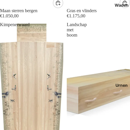
Waden
Maan sterren bergen
Gras en vlinders
€1.050,00
€1.175,00
Kimpenerwaard
Landschap
met
boom
Urnen