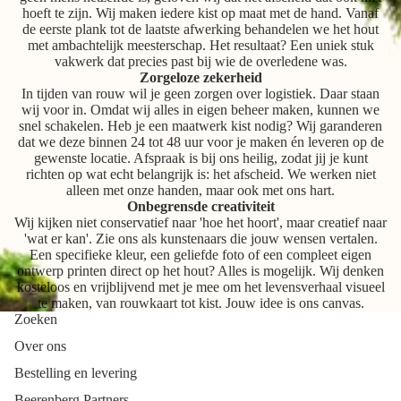
hoeft te zijn. Wij maken iedere kist op maat met de hand. Vanaf
de eerste plank tot de laatste afwerking behandelen we het hout
met ambachtelijk meesterschap. Het resultaat? Een uniek stuk
vakwerk dat precies past bij wie de overledene was.
Zorgeloze zekerheid
In tijden van rouw wil je geen zorgen over logistiek. Daar staan
wij voor in. Omdat wij alles in eigen beheer maken, kunnen we
snel schakelen. Heb je een maatwerk kist nodig? Wij garanderen
dat we deze binnen 24 tot 48 uur voor je maken én leveren op de
gewenste locatie. Afspraak is bij ons heilig, zodat jij je kunt
richten op wat echt belangrijk is: het afscheid. We werken niet
alleen met onze handen, maar ook met ons hart.
Onbegrensde creativiteit
Wij kijken niet conservatief naar 'hoe het hoort', maar creatief naar
'wat er kan'. Zie ons als kunstenaars die jouw wensen vertalen.
Een specifieke kleur, een geliefde foto of een compleet eigen
ontwerp printen direct op het hout? Alles is mogelijk. Wij denken
kosteloos en vrijblijvend met je mee om het levensverhaal visueel
te maken, van rouwkaart tot kist. Jouw idee is ons canvas.
Zoeken
Over ons
Bestelling en levering
Beerenberg Partners