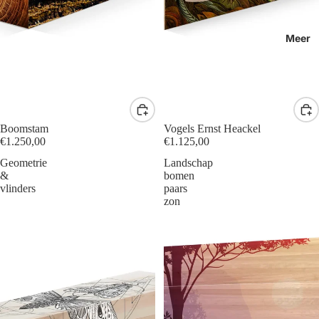
Meer
Boomstam
Vogels Ernst Heackel
€1.250,00
€1.125,00
Geometrie
Landschap
&
bomen
vlinders
paars
zon