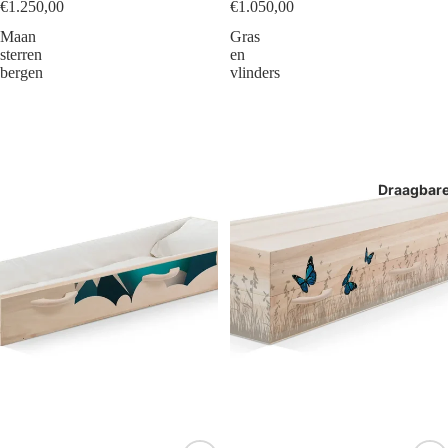
€1.250,00
€1.050,00
Maan
Gras
sterren
en
bergen
vlinders
Draagbar