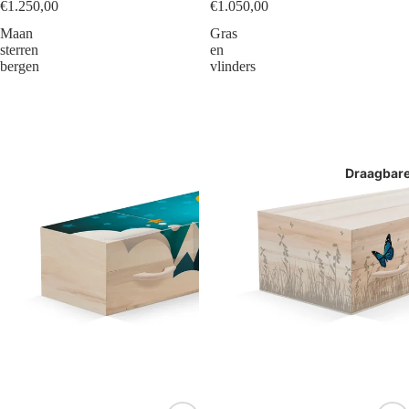
€1.250,00
€1.050,00
Maan
Gras
sterren
en
bergen
vlinders
Draagbar