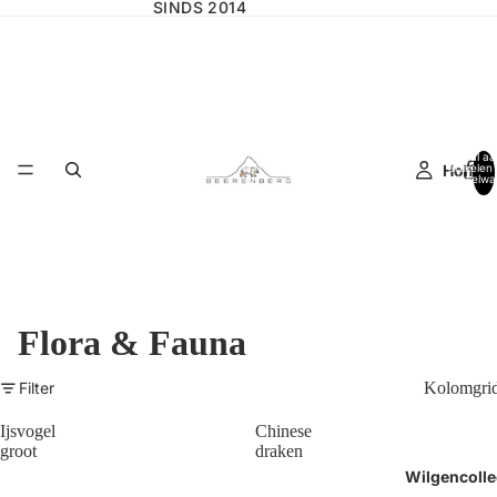
SINDS 2014
Totaal aa
Home
artikelen 
winkelwa
0
Flora & Fauna
Filter
Kolomgri
Ijsvogel
Chinese
groot
draken
Wilgencolle