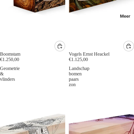
Meer
Boomstam
Vogels Ernst Heackel
€1.250,00
€1.125,00
Geometrie
Landschap
&
bomen
vlinders
paars
zon