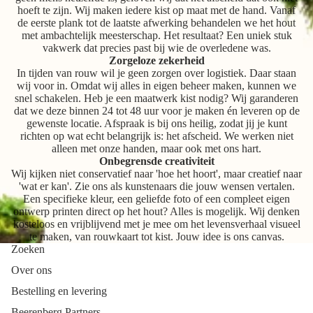
hoeft te zijn. Wij maken iedere kist op maat met de hand. Vanaf
de eerste plank tot de laatste afwerking behandelen we het hout
met ambachtelijk meesterschap. Het resultaat? Een uniek stuk
vakwerk dat precies past bij wie de overledene was.
Zorgeloze zekerheid
In tijden van rouw wil je geen zorgen over logistiek. Daar staan
wij voor in. Omdat wij alles in eigen beheer maken, kunnen we
snel schakelen. Heb je een maatwerk kist nodig? Wij garanderen
dat we deze binnen 24 tot 48 uur voor je maken én leveren op de
gewenste locatie. Afspraak is bij ons heilig, zodat jij je kunt
richten op wat echt belangrijk is: het afscheid. We werken niet
alleen met onze handen, maar ook met ons hart.
Onbegrensde creativiteit
Wij kijken niet conservatief naar 'hoe het hoort', maar creatief naar
'wat er kan'. Zie ons als kunstenaars die jouw wensen vertalen.
Een specifieke kleur, een geliefde foto of een compleet eigen
ontwerp printen direct op het hout? Alles is mogelijk. Wij denken
kosteloos en vrijblijvend met je mee om het levensverhaal visueel
te maken, van rouwkaart tot kist. Jouw idee is ons canvas.
Zoeken
Over ons
Bestelling en levering
Beerenberg Partners