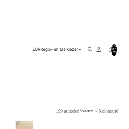
Totaal aantal
EUR
Regio- en taalkiezer
artikelen in
winkelwagen:
0
199 artikelen
Kolomgrid
Sorteren