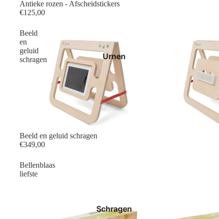
Antieke rozen - Afscheidstickers
€125,00
Beeld
en
geluid
Urnen
schragen
Beeld en geluid schragen
€349,00
Bellenblaas
liefste
Schragen