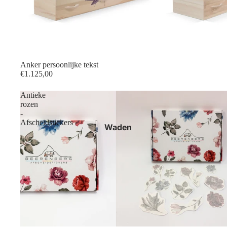
Anker persoonlijke tekst
€1.125,00
Antieke
rozen
-
Afscheidstickers
Waden