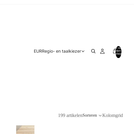
Totaal aantal
EUR
Regio- en taalkiezer
artikelen in
winkelwagen:
0
199 artikelen
Kolomgrid
Sorteren