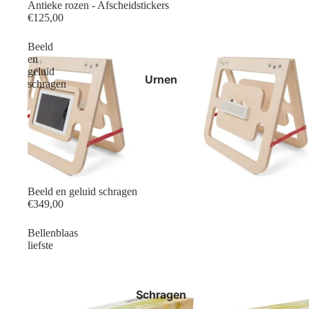
Antieke rozen - Afscheidstickers
€125,00
Beeld
en
geluid
Urnen
schragen
Beeld en geluid schragen
€349,00
Bellenblaas
liefste
Schragen