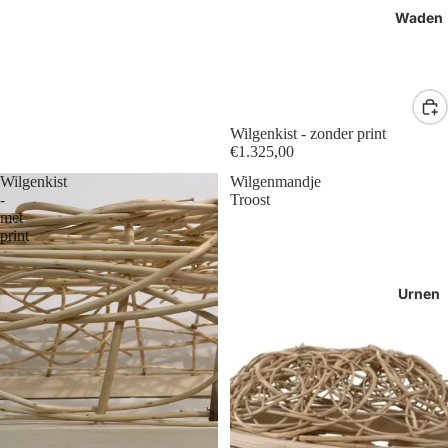
Waden
Wilgenkist - zonder print
€1.325,00
Wilgenkist
Wilgenmandje
-
Troost
met
print
Urnen