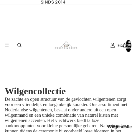
SINDS 2014
Totaal aa
Home
artikelen 
winkelwa
0
Wilgencollectie
De zachte en open structuur van de gevlochten
wilgentenen zorgt
voor een vriendelijk en toegankelijk karakter. Ons assortiment met
Nederlandse wilgentenen,
bestaat onder andere uit een open
wilgenmand en een unieke combinatie van naturel kisten met
wilgentenen accenten. Het vlechtwerk biedt talloze
aanknooppunten
voor kleine persoonlijke gebaren.
Nabestaanden
Wilgencolle
kunnen tijdens de ceremonie bijvoorbeeld losse bloemen in het