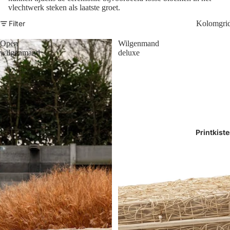
vlechtwerk steken als laatste groet.
Filter
Kolomgri
Open
Wilgenmand
wilgenmand
deluxe
Printkist