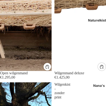
Naturelkis
Open wilgenmand
Wilgenmand deluxe
€1.295,00
€1.425,00
Wilgencocon
Wilgenkist
Nana's
-
zonder
print