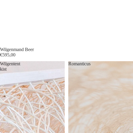
Wilgenmand Beer
€595,00
Wilgentent
Romanticus
kist