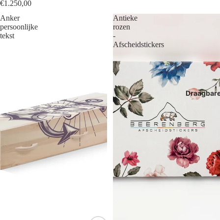
€1.250,00
Anker
Antieke
persoonlijke
rozen
tekst
-
Afscheidstickers
Draagbar