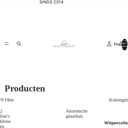
SINDS 2014
Totaal aa
Home
artikelen 
winkelwa
0
Producten
Filter
Kolomgri
2
Akoestische
foto's
gitaarhals
kleine
Wilgencolle
en