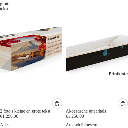
grote
tekst
Printkist
2 foto's kleine en grote tekst
Akoestische gitaarhals
€1.250,00
€1.250,00
Alles
Amandelbloesem