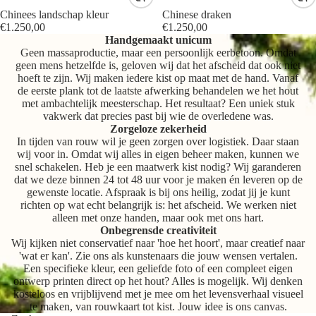
Chinees landschap kleur
Chinese draken
€1.250,00
€1.250,00
Handgemaakt unicum
Geen massaproductie, maar een persoonlijk eerbetoon. Omdat
geen mens hetzelfde is, geloven wij dat het afscheid dat ook niet
hoeft te zijn. Wij maken iedere kist op maat met de hand. Vanaf
de eerste plank tot de laatste afwerking behandelen we het hout
met ambachtelijk meesterschap. Het resultaat? Een uniek stuk
vakwerk dat precies past bij wie de overledene was.
Zorgeloze zekerheid
In tijden van rouw wil je geen zorgen over logistiek. Daar staan
wij voor in. Omdat wij alles in eigen beheer maken, kunnen we
snel schakelen. Heb je een maatwerk kist nodig? Wij garanderen
dat we deze binnen 24 tot 48 uur voor je maken én leveren op de
gewenste locatie. Afspraak is bij ons heilig, zodat jij je kunt
richten op wat echt belangrijk is: het afscheid. We werken niet
alleen met onze handen, maar ook met ons hart.
Onbegrensde creativiteit
Wij kijken niet conservatief naar 'hoe het hoort', maar creatief naar
'wat er kan'. Zie ons als kunstenaars die jouw wensen vertalen.
Een specifieke kleur, een geliefde foto of een compleet eigen
ontwerp printen direct op het hout? Alles is mogelijk. Wij denken
kosteloos en vrijblijvend met je mee om het levensverhaal visueel
te maken, van rouwkaart tot kist. Jouw idee is ons canvas.