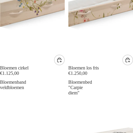
Bloemen cirkel
Bloemen los fris
€1.125,00
€1.250,00
Bloemenband
Bloemenbed
veldbloemen
"Carpie
diem"