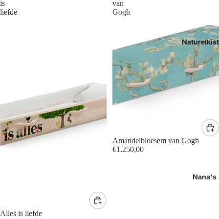
is
van
liefde
Gogh
Naturelkis
Amandelbloesem van Gogh
€1.250,00
Nana's
Alles is liefde