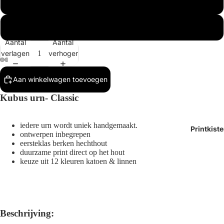
Wit
Anders (geef aan bij afronden bestelling)
Aantal
Aantal
verlagen
verhogen
Afbeelding
Afbeelding
Afbeelding
Afbeelding
Aan winkelwagen toevoegen
openen
openen
openen
openen
Kubus urn- Classic
in
in
in
in
volledig
volledig
volledig
volledig
scherm
scherm
scherm
scherm
iedere urn wordt uniek handgemaakt.
Printkist
ontwerpen inbegrepen
eersteklas berken hechthout
duurzame print direct op het hout
keuze uit 12 kleuren katoen & linnen
Beschrijving: