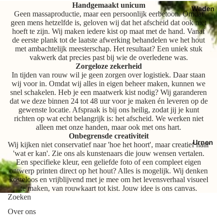
Handgemaakt unicum
Waden
Geen massaproductie, maar een persoonlijk eerbetoon. Omdat
geen mens hetzelfde is, geloven wij dat het afscheid dat ook niet
hoeft te zijn. Wij maken iedere kist op maat met de hand. Vanaf
de eerste plank tot de laatste afwerking behandelen we het hout
met ambachtelijk meesterschap. Het resultaat? Een uniek stuk
vakwerk dat precies past bij wie de overledene was.
Zorgeloze zekerheid
In tijden van rouw wil je geen zorgen over logistiek. Daar staan
wij voor in. Omdat wij alles in eigen beheer maken, kunnen we
snel schakelen. Heb je een maatwerk kist nodig? Wij garanderen
dat we deze binnen 24 tot 48 uur voor je maken én leveren op de
gewenste locatie. Afspraak is bij ons heilig, zodat jij je kunt
richten op wat echt belangrijk is: het afscheid. We werken niet
alleen met onze handen, maar ook met ons hart.
Onbegrensde creativiteit
Urnen
Wij kijken niet conservatief naar 'hoe het hoort', maar creatief naar
'wat er kan'. Zie ons als kunstenaars die jouw wensen vertalen.
Een specifieke kleur, een geliefde foto of een compleet eigen
ontwerp printen direct op het hout? Alles is mogelijk. Wij denken
kosteloos en vrijblijvend met je mee om het levensverhaal visueel
te maken, van rouwkaart tot kist. Jouw idee is ons canvas.
Zoeken
Over ons