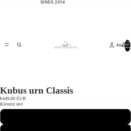
SINDS 2014
Totaal aa
Home
artikelen 
winkelwa
0
Kubus urn Classis
€449,00 EUR
Kleuren stof
Ecru (standaard)
Wilgencolle