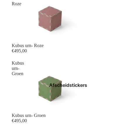
Roze
Kubus urn- Roze
€495,00
Kubus
urn-
Groen
Afscheidstickers
Kubus urn- Groen
€495,00