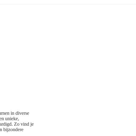
rnen in diverse
en unieke,
aardigd. Zo vind je
en bijzondere