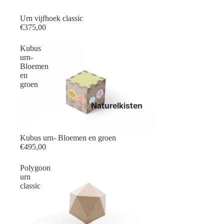
Urn vijfhoek classic
€375,00
Kubus
urn-
Bloemen
en
groen
Naturelkisten
Kubus urn- Bloemen en groen
€495,00
Polygoon
urn
classic