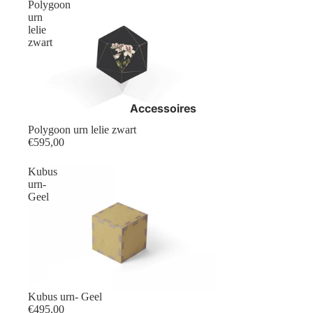
Polygoon
urn
lelie
zwart
Accessoires
Polygoon urn lelie zwart
€595,00
Kubus
urn-
Geel
Kubus urn- Geel
€495,00