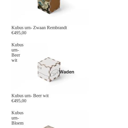
Kubus urn- Zwaan Rembrandt
€495,00
Kubus
urn-
Beer
wit
Waden
Kubus urn- Beer wit
€495,00
Kubus
urn-
Bloem