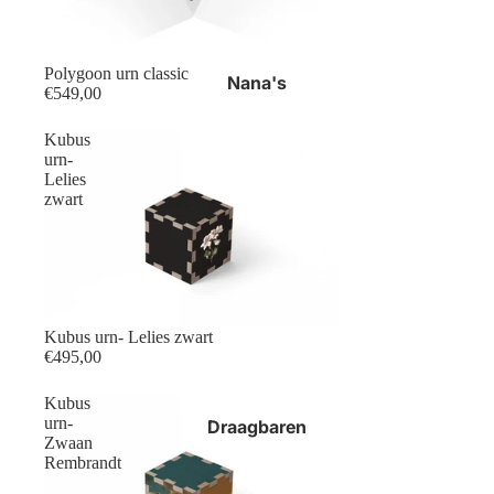
Polygoon urn classic
Nana's
€549,00
Kubus
urn-
Lelies
zwart
Kubus urn- Lelies zwart
€495,00
Kubus
urn-
Draagbaren
Zwaan
Rembrandt