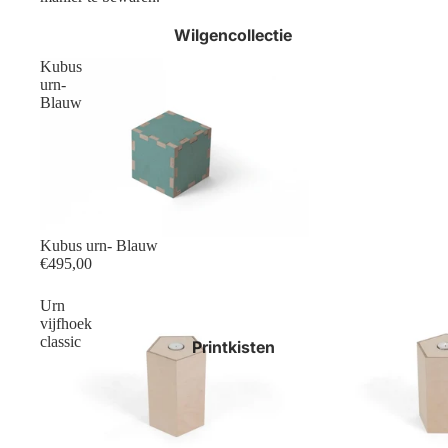
Wilgencollectie
Kubus
urn-
Blauw
Kubus urn- Blauw
€495,00
Urn
vijfhoek
classic
Printkisten