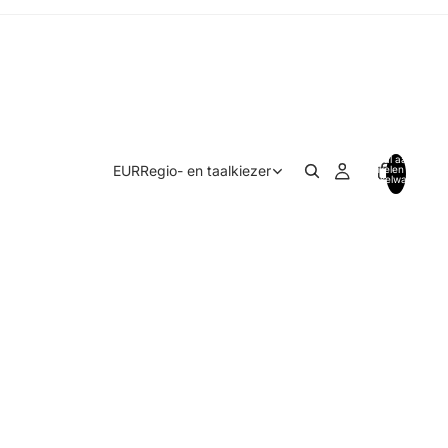
Totaal aantal
EUR
Regio- en taalkiezer
artikelen in
winkelwagen:
0