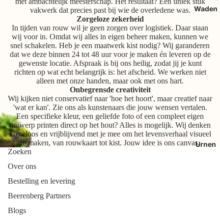
met ambachtelijk meesterschap. Het resultaat? Een uniek stuk
Waden
vakwerk dat precies past bij wie de overledene was.
Zorgeloze zekerheid
In tijden van rouw wil je geen zorgen over logistiek. Daar staan
wij voor in. Omdat wij alles in eigen beheer maken, kunnen we
snel schakelen. Heb je een maatwerk kist nodig? Wij garanderen
dat we deze binnen 24 tot 48 uur voor je maken én leveren op de
gewenste locatie. Afspraak is bij ons heilig, zodat jij je kunt
richten op wat echt belangrijk is: het afscheid. We werken niet
alleen met onze handen, maar ook met ons hart.
Onbegrensde creativiteit
Wij kijken niet conservatief naar 'hoe het hoort', maar creatief naar
'wat er kan'. Zie ons als kunstenaars die jouw wensen vertalen.
Een specifieke kleur, een geliefde foto of een compleet eigen
ontwerp printen direct op het hout? Alles is mogelijk. Wij denken
kosteloos en vrijblijvend met je mee om het levensverhaal visueel
te maken, van rouwkaart tot kist. Jouw idee is ons canvas.
Urnen
Zoeken
Over ons
Bestelling en levering
Beerenberg Partners
Blogs