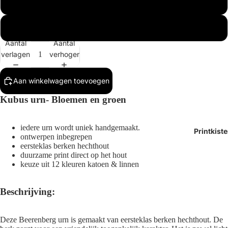
Wit
Anders (geef aan bij afronden bestelling)
Aantal
Aantal
verlagen
verhogen
Afbeelding
Aan winkelwagen toevoegen
openen
Kubus urn- Bloemen en groen
in
volledig
scherm
iedere urn wordt uniek handgemaakt.
Printkist
ontwerpen inbegrepen
eersteklas berken hechthout
duurzame print direct op het hout
keuze uit 12 kleuren katoen & linnen
Beschrijving:
Deze Beerenberg urn is gemaakt van eersteklas berken hechthout. De