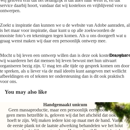
Wij geloven erin dat het belangrijk is dat alles naar wens is, en dat
service daarbij hoort, vandaar dat wij kosteloos en vrijblijvend voor u
ontwerpen.
Zoekt u inspiratie dan kunnen we u de
website van Adobe
aanraden, al
is het maar voor inspiratie, daar kunt u op alle zoekwoorden de
mooiste foto’s en tekeningen tegen komen. Als u ons doorgeeft wat u
graag wenst maken wij daar een persoonlijk ontwerp mee.
Draagbar
Mocht u bij leven een ontwerp willen dan is deze ook kosteloos, want
wij waarderen het dat mensen bij leven bewust met hun uitvaart
organiseren bezig zijn. U mag ten alle tijde op gesprek komen om door
te spreken, als u liever via de mail ideeën kunt aangeven met wellicht
afbeeldingen en of teksten ter ondersteuning dan is dit ook praktisch
voor ons.
You may also like
Handgemaakt unicum
Geen massaproductie, maar een persoonlijk eerbetoon. Omdat
geen mens hetzelfde is, geloven wij dat het afscheid dat ook niet
hoeft te zijn. Wij maken iedere kist op maat met de hand. Vanaf
de eerste plank tot de laatste afwerking behandelen we het hout