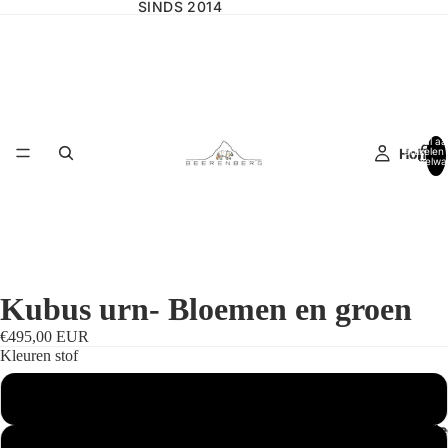
SINDS 2014
Totaal aa
Home
artikelen 
winkelwa
0
Kubus urn- Bloemen en groen
€495,00 EUR
Kleuren stof
Ecru (standaard)
Wilgencolle