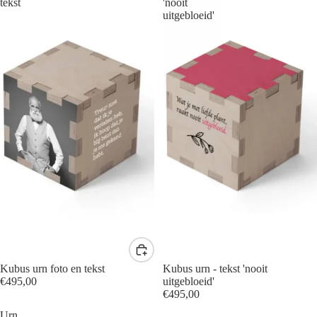
tekst
'nooit
uitgebloeid'
Kubus urn foto en tekst
Kubus urn - tekst 'nooit
€495,00
uitgebloeid'
€495,00
Urn