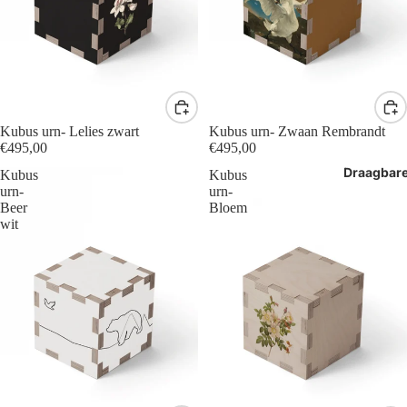
Kubus urn- Lelies zwart
Kubus urn- Zwaan Rembrandt
€495,00
€495,00
Draagbar
Kubus
Kubus
urn-
urn-
Beer
Bloem
wit