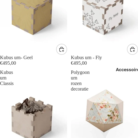
Kubus urn- Geel
Kubus urn - Fly
€495,00
€495,00
Accessoir
Kubus
Polygoon
urn
urn
Classis
rozen
decoratie