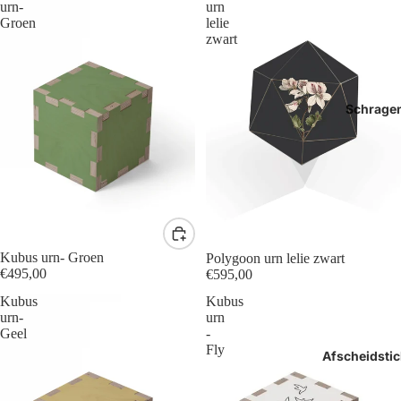
urn-
urn
Groen
lelie
zwart
Schrage
Kubus urn- Groen
Polygoon urn lelie zwart
€495,00
€595,00
Kubus
Kubus
urn-
urn
Geel
-
Fly
Afscheidstic