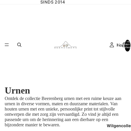
SINDS 2014
Totaal aa
Home
artikelen 
winkelwa
0
Urnen
Ontdek de collectie Beerenberg urnen met een ruime keuze aan
urnen in diverse vormen, maten en duurzame materialen. Van
houten urnen met een unieke, persoonlijke print tot stijlvolle
ontwerpen die met zorg zijn vervaardigd. Zo vind je altijd een
passende urn om de herinnering aan een dierbare op een
bijzondere manier te bewaren.
Wilgencolle