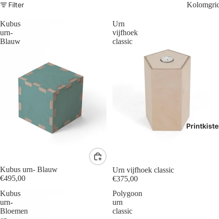
Filter
Kolomgri
Kubus
Urn
urn-
vijfhoek
Blauw
classic
Printkist
Kubus urn- Blauw
Urn vijfhoek classic
€495,00
€375,00
Kubus
Polygoon
urn-
urn
Bloemen
classic