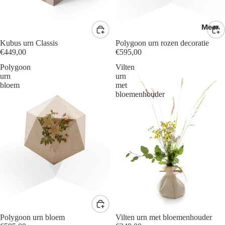
Meer
Kubus urn Classis
Polygoon urn rozen decoratie
€449,00
€595,00
Polygoon
Vilten
urn
urn
bloem
met
bloemenhouder
Polygoon urn bloem
Vilten urn met bloemenhouder