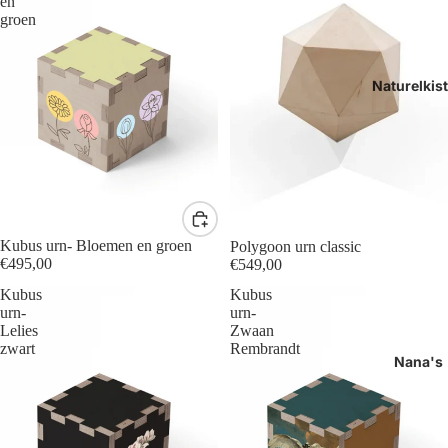
en
groen
Naturelkis
Kubus urn- Bloemen en groen
Polygoon urn classic
€495,00
€549,00
Kubus
Kubus
urn-
urn-
Lelies
Zwaan
zwart
Rembrandt
Nana's