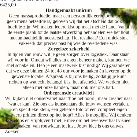
€425,00
Handgemaakt unicum
Geen massaproductie, maar een persoonlijk eerbetoon. Omdat
geen mens hetzelfde is, geloven wij dat het afscheid dat ook niet
hoeft te zijn. Wij maken iedere kist op maat met de hand. Vanaf
de eerste plank tot de laatste afwerking behandelen we het hout
met ambachtelijk meesterschap. Het resultaat? Een uniek stuk
vakwerk dat precies past bij wie de overledene was.
Zorgeloze zekerheid
In tijden van rouw wil je geen zorgen over logistiek. Daar staan
wij voor in. Omdat wij alles in eigen beheer maken, kunnen we
snel schakelen. Heb je een maatwerk kist nodig? Wij garanderen
dat we deze binnen 24 tot 48 uur voor je maken én leveren op de
gewenste locatie. Afspraak is bij ons heilig, zodat jij je kunt
richten op wat echt belangrijk is: het afscheid. We werken niet
alleen met onze handen, maar ook met ons hart.
Onbegrensde creativiteit
Wij kijken niet conservatief naar 'hoe het hoort', maar creatief naar
'wat er kan'. Zie ons als kunstenaars die jouw wensen vertalen.
Een specifieke kleur, een geliefde foto of een compleet eigen
ontwerp printen direct op het hout? Alles is mogelijk. Wij denken
kosteloos en vrijblijvend met je mee om het levensverhaal visueel
te maken, van rouwkaart tot kist. Jouw idee is ons canvas.
Zoeken