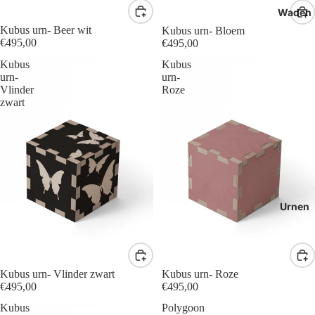
Waden
Kubus urn- Beer wit
Kubus urn- Bloem
€495,00
€495,00
Kubus
Kubus
urn-
urn-
Vlinder
Roze
zwart
Urnen
Kubus urn- Vlinder zwart
Kubus urn- Roze
€495,00
€495,00
Kubus
Polygoon